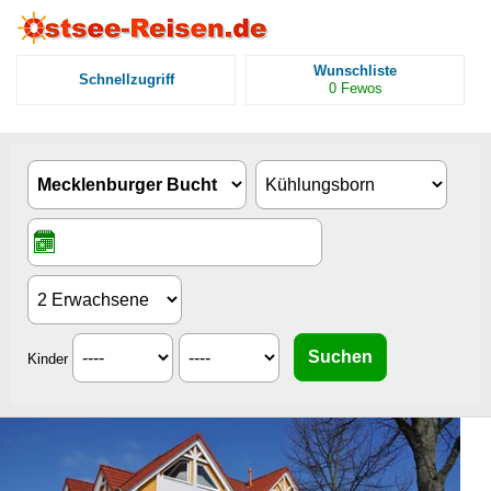
Wunschliste
Schnellzugriff
0
Fewos
Kinder