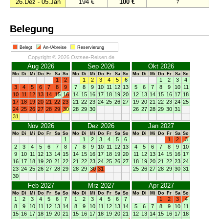
26.Dez - 05.Jan
194 €
100 €
7
Belegung
Belegt
An-/Abreise
Reservierung
Copyright © 2026 Ostsee-Reisen.de
Aug 2026
Sep 2026
Okt 2026
Mo
Di
Mi
Do
Fr
Sa
So
Mo
Di
Mi
Do
Fr
Sa
So
Mo
Di
Mi
Do
Fr
Sa
So
1
2
1
2
3
4
5
6
1
2
3
4
3
4
5
6
7
8
9
7
8
9
10
11
12
13
5
6
7
8
9
10
11
10
11
12
13
14
15
16
14
15
16
17
18
19
20
12
13
14
15
16
17
18
17
18
19
20
21
22
23
21
22
23
24
25
26
27
19
20
21
22
23
24
25
24
25
26
27
28
29
30
28
29
30
26
27
28
29
30
31
31
Nov 2026
Dez 2026
Jan 2027
Mo
Di
Mi
Do
Fr
Sa
So
Mo
Di
Mi
Do
Fr
Sa
So
Mo
Di
Mi
Do
Fr
Sa
So
1
1
2
3
4
5
6
1
2
3
2
3
4
5
6
7
8
7
8
9
10
11
12
13
4
5
6
7
8
9
10
9
10
11
12
13
14
15
14
15
16
17
18
19
20
11
12
13
14
15
16
17
16
17
18
19
20
21
22
21
22
23
24
25
26
27
18
19
20
21
22
23
24
23
24
25
26
27
28
29
28
29
30
31
25
26
27
28
29
30
31
30
Feb 2027
Mrz 2027
Apr 2027
Mo
Di
Mi
Do
Fr
Sa
So
Mo
Di
Mi
Do
Fr
Sa
So
Mo
Di
Mi
Do
Fr
Sa
So
1
2
3
4
5
6
7
1
2
3
4
5
6
7
1
2
3
4
8
9
10
11
12
13
14
8
9
10
11
12
13
14
5
6
7
8
9
10
11
15
16
17
18
19
20
21
15
16
17
18
19
20
21
12
13
14
15
16
17
18