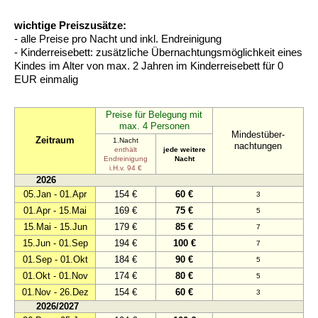
wichtige Preiszusätze:
- alle Preise pro Nacht und inkl. Endreinigung
- Kinderreisebett: zusätzliche Übernachtungsmöglichkeit eines
Kindes im Alter von max. 2 Jahren im Kinderreisebett für 0
EUR einmalig
Preise für Belegung mit
max. 4 Personen
Mindestüber-
Zeitraum
1.Nacht
nachtungen
enthält
jede weitere
Endreinigung
Nacht
i.H.v. 94 €
2026
05.Jan - 01.Apr
154 €
60 €
3
01.Apr - 15.Mai
169 €
75 €
5
15.Mai - 15.Jun
179 €
85 €
7
15.Jun - 01.Sep
194 €
100 €
7
01.Sep - 01.Okt
184 €
90 €
5
01.Okt - 01.Nov
174 €
80 €
5
01.Nov - 26.Dez
154 €
60 €
3
2026/2027