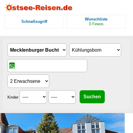
Wunschliste
Schnellzugriff
0
Fewos
Kinder