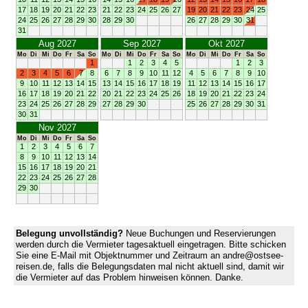
17
18
19
20
21
22
23
21
22
23
24
25
26
27
19
20
21
22
23
24
25
24
25
26
27
28
29
30
28
29
30
26
27
28
29
30
31
31
Aug 2027
Sep 2027
Okt 2027
Mo
Di
Mi
Do
Fr
Sa
So
Mo
Di
Mi
Do
Fr
Sa
So
Mo
Di
Mi
Do
Fr
Sa
So
1
1
2
3
4
5
1
2
3
2
3
4
5
6
7
8
6
7
8
9
10
11
12
4
5
6
7
8
9
10
9
10
11
12
13
14
15
13
14
15
16
17
18
19
11
12
13
14
15
16
17
16
17
18
19
20
21
22
20
21
22
23
24
25
26
18
19
20
21
22
23
24
23
24
25
26
27
28
29
27
28
29
30
25
26
27
28
29
30
31
30
31
Nov 2027
Mo
Di
Mi
Do
Fr
Sa
So
1
2
3
4
5
6
7
8
9
10
11
12
13
14
15
16
17
18
19
20
21
22
23
24
25
26
27
28
29
30
Belegung unvollständig?
Neue Buchungen und Reservierungen
werden durch die Vermieter tagesaktuell eingetragen. Bitte schicken
Sie eine E-Mail mit Objektnummer und Zeitraum an andre@ostsee-
reisen.de, falls die Belegungsdaten mal nicht aktuell sind, damit wir
die Vermieter auf das Problem hinweisen können. Danke.