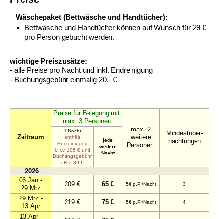
Wäschepaket (Bettwäsche und Handtücher):
Bettwäsche und Handtücher können auf Wunsch für 29 €
pro Person gebucht werden.
wichtige Preiszusätze:
- alle Preise pro Nacht und inkl. Endreinigung
- Buchungsgebühr einmalig 20.- €
Preise für Belegung mit
max. 3 Personen
max. 2
1.Nacht
Mindestüber-
Zeitraum
weitere
enthält
jede
nachtungen
Endreinigung
Personen:
weitere
i.H.v. 105 € und
Nacht
Buchungsgebühr
i.H.v. 39 €
2026
06.Jan -
209 €
65 €
5€ p.P./Nacht
3
29.Mrz
29.Mrz -
219 €
75 €
5€ p.P./Nacht
4
13.Apr
13.Apr -