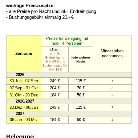
wichtige Preiszusätze:
- alle Preise pro Nacht und inkl. Endreinigung
- Buchungsgebühr einmalig 20.- €
Preise für Belegung mit
max. 4 Personen
1.Nacht
Mindestüber-
Zeitraum
enthält
nachtungen
Endreinigung
jede weitere
i.H.v. 95 € und
Nacht
Buchungsgebühr
i.H.v. 39 €
2026
30.Jun - 07.Sep
249 €
115 €
7
07.Sep - 31.Okt
204 €
70 €
3
31.Okt - 20.Dez
184 €
50 €
2
2026/2027
20.Dez - 06.Jan
249 €
115 €
7
2027
06.Jan - 03.Mrz
184 €
50 €
2
Belegung