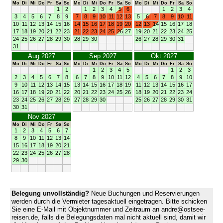
Mo
Di
Mi
Do
Fr
Sa
So
Mo
Di
Mi
Do
Fr
Sa
So
Mo
Di
Mi
Do
Fr
Sa
So
1
2
1
2
3
4
5
6
1
2
3
4
3
4
5
6
7
8
9
7
8
9
10
11
12
13
5
6
7
8
9
10
11
10
11
12
13
14
15
16
14
15
16
17
18
19
20
12
13
14
15
16
17
18
17
18
19
20
21
22
23
21
22
23
24
25
26
27
19
20
21
22
23
24
25
24
25
26
27
28
29
30
28
29
30
26
27
28
29
30
31
31
Aug 2027
Sep 2027
Okt 2027
Mo
Di
Mi
Do
Fr
Sa
So
Mo
Di
Mi
Do
Fr
Sa
So
Mo
Di
Mi
Do
Fr
Sa
So
1
1
2
3
4
5
1
2
3
2
3
4
5
6
7
8
6
7
8
9
10
11
12
4
5
6
7
8
9
10
9
10
11
12
13
14
15
13
14
15
16
17
18
19
11
12
13
14
15
16
17
16
17
18
19
20
21
22
20
21
22
23
24
25
26
18
19
20
21
22
23
24
23
24
25
26
27
28
29
27
28
29
30
25
26
27
28
29
30
31
30
31
Nov 2027
Mo
Di
Mi
Do
Fr
Sa
So
1
2
3
4
5
6
7
8
9
10
11
12
13
14
15
16
17
18
19
20
21
22
23
24
25
26
27
28
29
30
Belegung unvollständig?
Neue Buchungen und Reservierungen
werden durch die Vermieter tagesaktuell eingetragen. Bitte schicken
Sie eine E-Mail mit Objektnummer und Zeitraum an andre@ostsee-
reisen.de, falls die Belegungsdaten mal nicht aktuell sind, damit wir