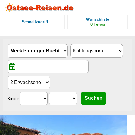
Wunschliste
Schnellzugriff
0
Fewos
Kinder