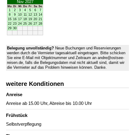
Nov 2027
Mo
Di
Mi
Do
Fr
Sa
So
1
2
3
4
5
6
7
8
9
10
11
12
13
14
15
16
17
18
19
20
21
22
23
24
25
26
27
28
29
30
Belegung unvollständig?
Neue Buchungen und Reservierungen
werden durch die Vermieter tagesaktuell eingetragen. Bitte schicken
Sie eine E-Mail mit Objektnummer und Zeitraum an andre@ostsee-
reisen.de, falls die Belegungsdaten mal nicht aktuell sind, damit wir
die Vermieter auf das Problem hinweisen können. Danke.
weitere Konditionen
Anreise
Anreise ab 15.00 Uhr, Abreise bis 10.00 Uhr
Frühstück
Selbstverpflegung