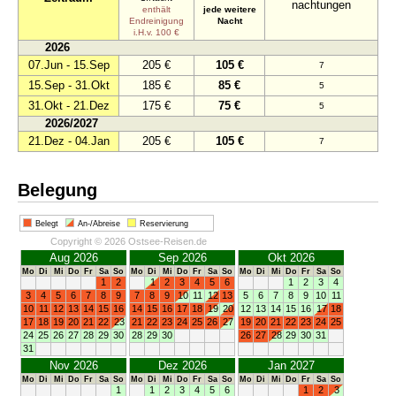
nachtungen
enthält
jede weitere
Endreinigung
Nacht
i.H.v. 100 €
2026
07.Jun - 15.Sep
205 €
105 €
7
15.Sep - 31.Okt
185 €
85 €
5
31.Okt - 21.Dez
175 €
75 €
5
2026/2027
21.Dez - 04.Jan
205 €
105 €
7
Belegung
Belegt
An-/Abreise
Reservierung
Copyright © 2026 Ostsee-Reisen.de
Aug 2026
Sep 2026
Okt 2026
Mo
Di
Mi
Do
Fr
Sa
So
Mo
Di
Mi
Do
Fr
Sa
So
Mo
Di
Mi
Do
Fr
Sa
So
1
2
1
2
3
4
5
6
1
2
3
4
3
4
5
6
7
8
9
7
8
9
10
11
12
13
5
6
7
8
9
10
11
10
11
12
13
14
15
16
14
15
16
17
18
19
20
12
13
14
15
16
17
18
17
18
19
20
21
22
23
21
22
23
24
25
26
27
19
20
21
22
23
24
25
24
25
26
27
28
29
30
28
29
30
26
27
28
29
30
31
31
Nov 2026
Dez 2026
Jan 2027
Mo
Di
Mi
Do
Fr
Sa
So
Mo
Di
Mi
Do
Fr
Sa
So
Mo
Di
Mi
Do
Fr
Sa
So
1
1
2
3
4
5
6
1
2
3