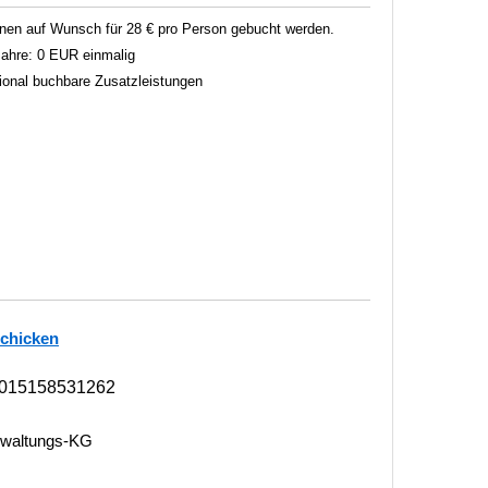
en auf Wunsch für 28 € pro Person gebucht werden.
 Jahre: 0 EUR einmalig
tional buchbare Zusatzleistungen
schicken
 015158531262
rwaltungs-KG