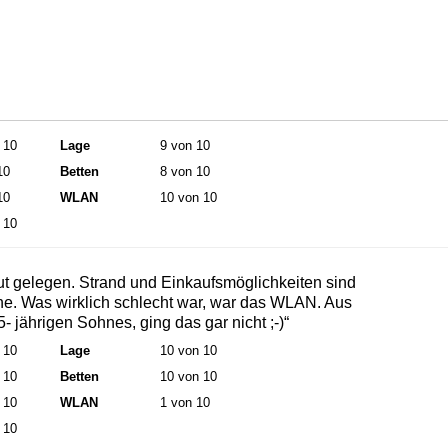
 10
Lage
9 von 10
10
Betten
8 von 10
10
WLAN
10 von 10
 10
ut gelegen. Strand und Einkaufsmöglichkeiten sind
he. Was wirklich schlecht war, war das WLAN. Aus
- jährigen Sohnes, ging das gar nicht ;-)“
 10
Lage
10 von 10
 10
Betten
10 von 10
 10
WLAN
1 von 10
 10