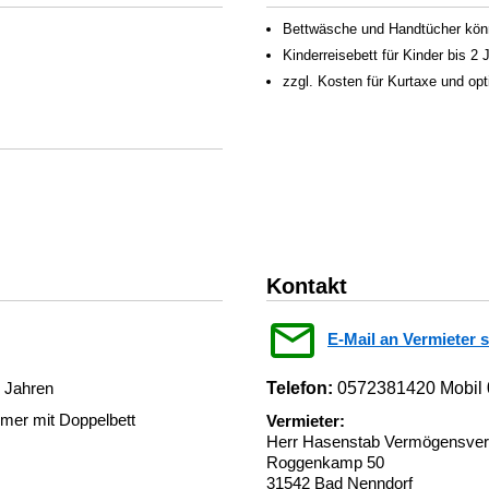
Bettwäsche und Handtücher könn
Kinderreisebett für Kinder bis 2
zzgl. Kosten für Kurtaxe und op
Kontakt
E-Mail an Vermieter 
2 Jahren
Telefon:
0572381420 Mobil
mmer mit Doppelbett
Vermieter:
Herr Hasenstab Vermögensve
Roggenkamp 50
31542 Bad Nenndorf