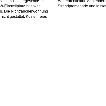
 sich im 1. Obergeschoß mit
Bäderarchitektur. Schlender
Einstellplatz ist etwas
Strandpromenade und lassen
eg. Die Nichtraucherwohnung
 nicht gestattet. Kostenfreies