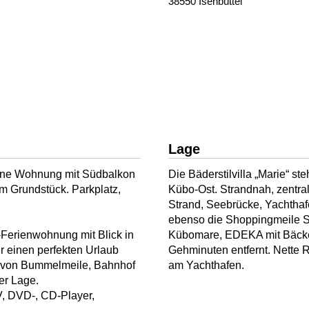
38550 Isenbüttel
Lage
gene Wohnung mit Südbalkon
Die Bäderstilvilla „Marie“ s
em Grundstück. Parkplatz,
Kübo-Ost. Strandnah, zentral
Strand, Seebrücke, Yachthaf
ebenso die Shoppingmeile 
-Ferienwohnung mit Blick in
Kübomare, EDEKA mit Bäcker
ür einen perfekten Urlaub
Gehminuten entfernt. Nette 
g von Bummelmeile, Bahnhof
am Yachthafen.
er Lage.
, DVD-, CD-Player,