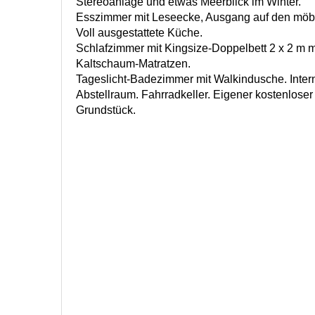
Stereoanlage und etwas Meerblick im Winter.
Esszimmer mit Leseecke, Ausgang auf den möbl
Voll ausgestattete Küche.
Schlafzimmer mit Kingsize-Doppelbett 2 x 2 m m
Kaltschaum-Matratzen.
Tageslicht-Badezimmer mit Walkindusche. Intern
Abstellraum. Fahrradkeller. Eigener kostenloser
Grundstück.