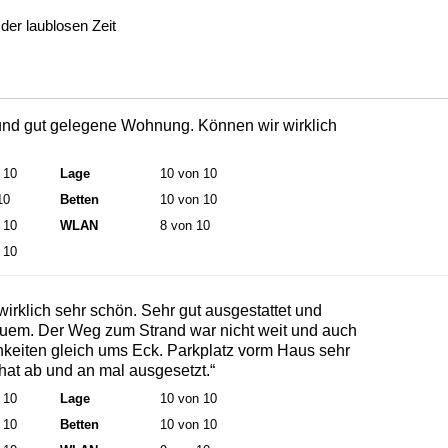
der laublosen Zeit
und gut gelegene Wohnung. Können wir wirklich
 10
Lage
10 von 10
10
Betten
10 von 10
 10
WLAN
8 von 10
 10
rklich sehr schön. Sehr gut ausgestattet und
quem. Der Weg zum Strand war nicht weit und auch
hkeiten gleich ums Eck. Parkplatz vorm Haus sehr
hat ab und an mal ausgesetzt.“
 10
Lage
10 von 10
 10
Betten
10 von 10