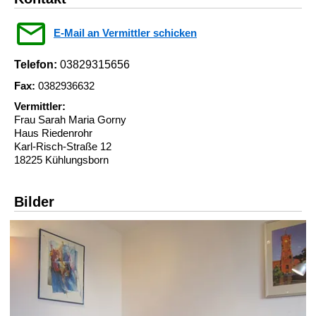
E-Mail an Vermittler schicken
Telefon:
03829315656
Fax:
0382936632
Vermittler:
Frau Sarah Maria Gorny
Haus Riedenrohr
Karl-Risch-Straße 12
18225 Kühlungsborn
Bilder