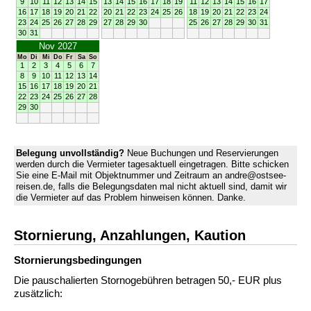
9
10
11
12
13
14
15
13
14
15
16
17
18
19
11
12
13
14
15
16
17
16
17
18
19
20
21
22
20
21
22
23
24
25
26
18
19
20
21
22
23
24
23
24
25
26
27
28
29
27
28
29
30
25
26
27
28
29
30
31
30
31
Nov 2027
Mo
Di
Mi
Do
Fr
Sa
So
1
2
3
4
5
6
7
8
9
10
11
12
13
14
15
16
17
18
19
20
21
22
23
24
25
26
27
28
29
30
Belegung unvollständig?
Neue Buchungen und Reservierungen
werden durch die Vermieter tagesaktuell eingetragen. Bitte schicken
Sie eine E-Mail mit Objektnummer und Zeitraum an andre@ostsee-
reisen.de, falls die Belegungsdaten mal nicht aktuell sind, damit wir
die Vermieter auf das Problem hinweisen können. Danke.
Stornierung, Anzahlungen, Kaution
Stornierungs­bedingungen
Die pauschalierten Stornogebühren betragen 50,- EUR plus
zusätzlich: