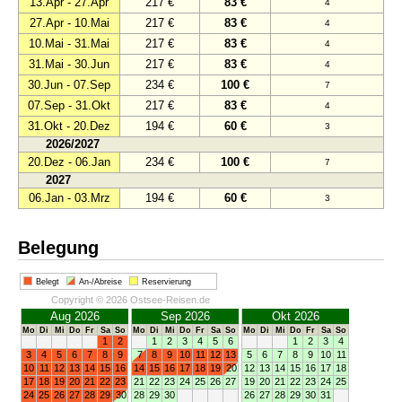
13.Apr - 27.Apr
217 €
83 €
4
27.Apr - 10.Mai
217 €
83 €
4
10.Mai - 31.Mai
217 €
83 €
4
31.Mai - 30.Jun
217 €
83 €
4
30.Jun - 07.Sep
234 €
100 €
7
07.Sep - 31.Okt
217 €
83 €
4
31.Okt - 20.Dez
194 €
60 €
3
2026/2027
20.Dez - 06.Jan
234 €
100 €
7
2027
06.Jan - 03.Mrz
194 €
60 €
3
Belegung
Belegt
An-/Abreise
Reservierung
Copyright © 2026 Ostsee-Reisen.de
Aug 2026
Sep 2026
Okt 2026
Mo
Di
Mi
Do
Fr
Sa
So
Mo
Di
Mi
Do
Fr
Sa
So
Mo
Di
Mi
Do
Fr
Sa
So
1
2
1
2
3
4
5
6
1
2
3
4
3
4
5
6
7
8
9
7
8
9
10
11
12
13
5
6
7
8
9
10
11
10
11
12
13
14
15
16
14
15
16
17
18
19
20
12
13
14
15
16
17
18
17
18
19
20
21
22
23
21
22
23
24
25
26
27
19
20
21
22
23
24
25
24
25
26
27
28
29
30
28
29
30
26
27
28
29
30
31