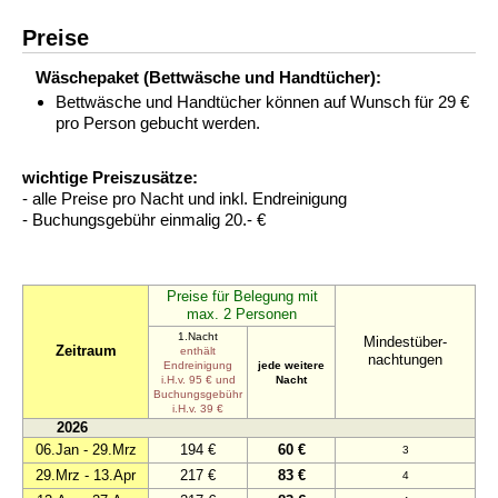
Preise
Wäschepaket (Bettwäsche und Handtücher):
Bettwäsche und Handtücher können auf Wunsch für 29 €
pro Person gebucht werden.
wichtige Preiszusätze:
- alle Preise pro Nacht und inkl. Endreinigung
- Buchungsgebühr einmalig 20.- €
Preise für Belegung mit
max. 2 Personen
1.Nacht
Mindestüber-
Zeitraum
enthält
nachtungen
Endreinigung
jede weitere
i.H.v. 95 € und
Nacht
Buchungsgebühr
i.H.v. 39 €
2026
06.Jan - 29.Mrz
194 €
60 €
3
29.Mrz - 13.Apr
217 €
83 €
4