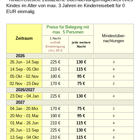
Kindes im Alter von max. 3 Jahren im Kinderreisebett für 0
EUR einmalig
Preise für Belegung mit
max. 5 Personen
Mindestüber-
Zeitraum
1.Nacht
nachtungen
enthält
jede weitere
Endreinigung
Nacht
i.H.v. 95 €
2026
26.Jun - 14.Sep
225 €
130 €
3
14.Sep - 05.Okt
210 €
115 €
4
05.Okt - 02.Nov
190 €
95 €
4
02.Nov - 23.Dez
170 €
75 €
2
2026/2027
23.Dez - 04.Jan
225 €
130 €
4
2027
04.Jan - 20.Mrz
170 €
75 €
2
20.Mrz - 01.Mai
190 €
95 €
4
01.Mai - 26.Jun
210 €
115 €
4
26.Jun - 13.Sep
225 €
130 €
4
13.Sep - 04.Okt
210 €
115 €
4