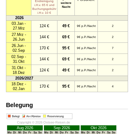
Endreinigung
weitere
i.H.v. 65 € und
Nacht
Buchungsgebühr
i.H.v. 10 €
2026
03.Jan -
124 €
49 €
9€ p.P./Nacht
2
27.Mrz
27.Mrz -
144 €
69 €
9€ p.P./Nacht
2
26.Jun
26.Jun -
170 €
95 €
9€ p.P./Nacht
7
02.Sep
02.Sep -
144 €
69 €
9€ p.P./Nacht
2
31.Okt
31.Okt -
124 €
49 €
9€ p.P./Nacht
2
18.Dez
2026/2027
18.Dez -
170 €
95 €
9€ p.P./Nacht
4
02.Jan
Belegung
Belegt
An-/Abreise
Reservierung
Copyright © 2026 Ostsee-Reisen.de
Aug 2026
Sep 2026
Okt 2026
Mo
Di
Mi
Do
Fr
Sa
So
Mo
Di
Mi
Do
Fr
Sa
So
Mo
Di
Mi
Do
Fr
Sa
So