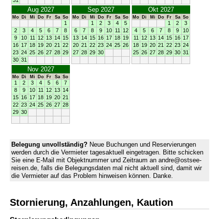
31
Aug 2027
Sep 2027
Okt 2027
Mo
Di
Mi
Do
Fr
Sa
So
Mo
Di
Mi
Do
Fr
Sa
So
Mo
Di
Mi
Do
Fr
Sa
So
1
1
2
3
4
5
1
2
3
2
3
4
5
6
7
8
6
7
8
9
10
11
12
4
5
6
7
8
9
10
9
10
11
12
13
14
15
13
14
15
16
17
18
19
11
12
13
14
15
16
17
16
17
18
19
20
21
22
20
21
22
23
24
25
26
18
19
20
21
22
23
24
23
24
25
26
27
28
29
27
28
29
30
25
26
27
28
29
30
31
30
31
Nov 2027
Mo
Di
Mi
Do
Fr
Sa
So
1
2
3
4
5
6
7
8
9
10
11
12
13
14
15
16
17
18
19
20
21
22
23
24
25
26
27
28
29
30
Belegung unvollständig?
Neue Buchungen und Reservierungen
werden durch die Vermieter tagesaktuell eingetragen. Bitte schicken
Sie eine E-Mail mit Objektnummer und Zeitraum an andre@ostsee-
reisen.de, falls die Belegungsdaten mal nicht aktuell sind, damit wir
die Vermieter auf das Problem hinweisen können. Danke.
Stornierung, Anzahlungen, Kaution