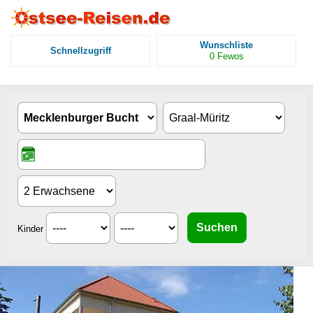
Wunschliste
Schnellzugriff
0
Fewos
Kinder