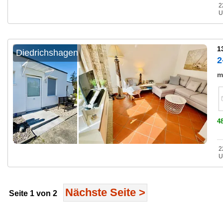
2
U
1
Diedrichshagen
2
m
4
2
U
Nächste
Seite
>
Seite 1 von 2