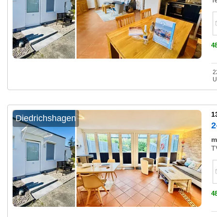
T
4
2
U
1
Diedrichshagen
2
m
T
4