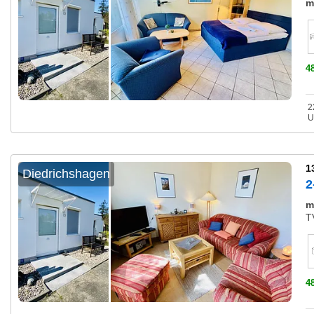
m
4
2
U
1
Diedrichshagen
2
m
T
4