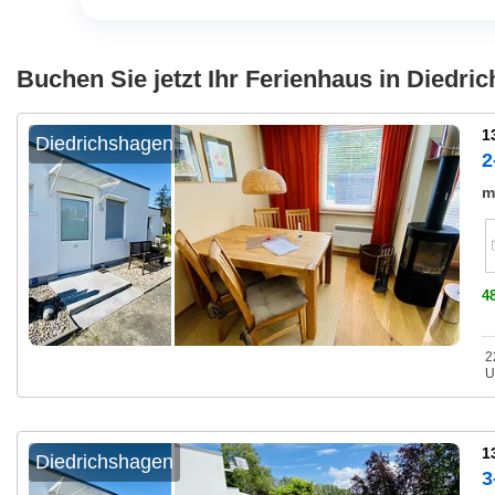
Buchen Sie jetzt Ihr Ferienhaus in Diedri
1
Diedrichshagen
2
m
4
2
U
1
Diedrichshagen
3