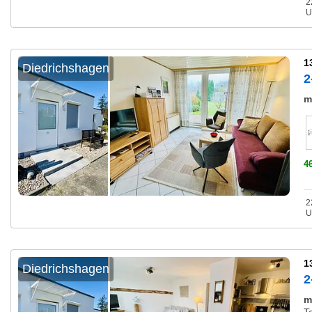
2
U
1
Diedrichshagen
2
m
4
2
U
1
Diedrichshagen
2
m