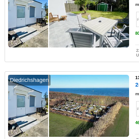
m
8
2
U
1
Diedrichshagen
2
m
4