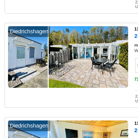
2
U
1
Diedrichshagen
2
m
W
7
2
U
1
Diedrichshagen
2