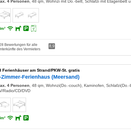
ax. 4 Personen
,
48 qm, Wohnzi mit Do.-bett, Schlafzi mit Etagenbett u
8m²
28 Bewertungen für alle
8,9
nterkünfte des Vermieters
3 Ferienhäuser am Strand/PKW-St. gratis
-Zimmer-Ferienhaus (Meersand)
ax. 4 Personen
,
48 qm, Wohnzi(Do.-couch), Kaminofen, Schlafzi(Do.-b
V/Radio/CD/DVD
8m²