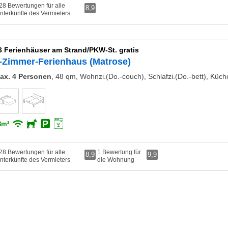
28 Bewertungen für alle
8,9
nterkünfte des Vermieters
3 Ferienhäuser am Strand/PKW-St. gratis
-Zimmer-Ferienhaus (Matrose)
ax. 4 Personen
,
48 qm, Wohnzi.(Do.-couch), Schlafzi.(Do.-bett), Küc
8m²
28 Bewertungen für alle
1 Bewertung für
8,9
9,9
nterkünfte des Vermieters
die Wohnung