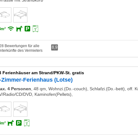
errasse mit Strandkorb
8m²
28 Bewertungen für alle
8,9
nterkünfte des Vermieters
3 Ferienhäuser am Strand/PKW-St. gratis
-Zimmer-Ferienhaus (Lotse)
ax. 4 Personen
,
48 qm, Wohnzi.(Do.-couch), Schlafzi.(Do.-bett), off.
V/Radio/CD/DVD, Kaminofen(Pellets),
8m²