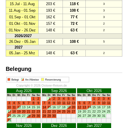
15.Jul - 11.Aug
203 €
118 €
3
11.Aug - 01.Sep
193 €
108 €
3
01.Sep - 01.Okt
162 €
77 €
3
01.Okt - 01.Nov
157 €
72 €
2
01.Nov - 26.Dez
148 €
63 €
2
2026/2027
26.Dez - 05.Jan
193 €
108 €
5
2027
05.Jan - 25.Mrz
148 €
63 €
2
Belegung
Belegt
An-/Abreise
Reservierung
Copyright © 2026 Ostsee-Reisen.de
Aug 2026
Sep 2026
Okt 2026
Mo
Di
Mi
Do
Fr
Sa
So
Mo
Di
Mi
Do
Fr
Sa
So
Mo
Di
Mi
Do
Fr
Sa
So
1
2
1
2
3
4
5
6
1
2
3
4
3
4
5
6
7
8
9
7
8
9
10
11
12
13
5
6
7
8
9
10
11
10
11
12
13
14
15
16
14
15
16
17
18
19
20
12
13
14
15
16
17
18
17
18
19
20
21
22
23
21
22
23
24
25
26
27
19
20
21
22
23
24
25
24
25
26
27
28
29
30
28
29
30
26
27
28
29
30
31
31
Nov 2026
Dez 2026
Jan 2027