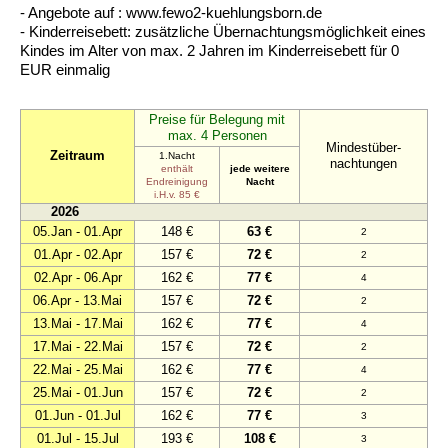
- Angebote auf : www.fewo2-kuehlungsborn.de
- Kinderreisebett: zusätzliche Übernachtungsmöglichkeit eines
Kindes im Alter von max. 2 Jahren im Kinderreisebett für 0
EUR einmalig
Preise für Belegung mit
max. 4 Personen
Mindestüber-
Zeitraum
1.Nacht
nachtungen
enthält
jede weitere
Endreinigung
Nacht
i.H.v. 85 €
2026
05.Jan - 01.Apr
148 €
63 €
2
01.Apr - 02.Apr
157 €
72 €
2
02.Apr - 06.Apr
162 €
77 €
4
06.Apr - 13.Mai
157 €
72 €
2
13.Mai - 17.Mai
162 €
77 €
4
17.Mai - 22.Mai
157 €
72 €
2
22.Mai - 25.Mai
162 €
77 €
4
25.Mai - 01.Jun
157 €
72 €
2
01.Jun - 01.Jul
162 €
77 €
3
01.Jul - 15.Jul
193 €
108 €
3