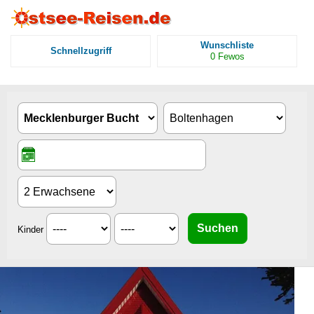
Wunschliste
Schnellzugriff
0
Fewos
Kinder