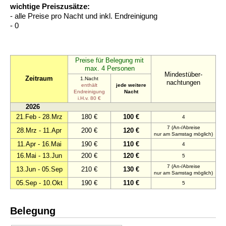
wichtige Preiszusätze:
- alle Preise pro Nacht und inkl. Endreinigung
- 0
Preise für Belegung mit
max. 4 Personen
Mindestüber-
Zeitraum
1.Nacht
nachtungen
enthält
jede weitere
Endreinigung
Nacht
i.H.v. 80 €
2026
21.Feb - 28.Mrz
180 €
100 €
4
7 (An-/Abreise
28.Mrz - 11.Apr
200 €
120 €
nur am Samstag möglich)
11.Apr - 16.Mai
190 €
110 €
4
16.Mai - 13.Jun
200 €
120 €
5
7 (An-/Abreise
13.Jun - 05.Sep
210 €
130 €
nur am Samstag möglich)
05.Sep - 10.Okt
190 €
110 €
5
Belegung