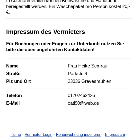
In Ausmahmefällen können Bettwäsche und Handtücher
bereigestellt werden. Ein Wäschepaket pro Person kostet 20,-
€.
Impressum des Vermieters
Für Buchungen oder Fragen zur Unterkunft nutzen Sie
bitte die oben angeführten Kontaktdaten!
Name
Frau Heike Semrau
Straße
Parkstr. 4
Plz und Ort
23936 Grevesmühlen
Telefon
01702462426
E-Mail
cati90@web.de
Home
-
Vermieter-Login
-
Ferienwohnung inserieren
-
Impressum
-