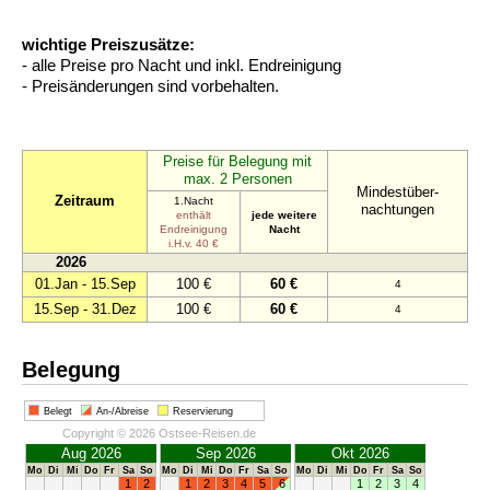
wichtige Preiszusätze:
- alle Preise pro Nacht und inkl. Endreinigung
- Preisänderungen sind vorbehalten.
Preise für Belegung mit
max. 2 Personen
Mindestüber-
Zeitraum
1.Nacht
nachtungen
enthält
jede weitere
Endreinigung
Nacht
i.H.v. 40 €
2026
01.Jan - 15.Sep
100 €
60 €
4
15.Sep - 31.Dez
100 €
60 €
4
Belegung
Belegt
An-/Abreise
Reservierung
Copyright © 2026 Ostsee-Reisen.de
Aug 2026
Sep 2026
Okt 2026
Mo
Di
Mi
Do
Fr
Sa
So
Mo
Di
Mi
Do
Fr
Sa
So
Mo
Di
Mi
Do
Fr
Sa
So
1
2
1
2
3
4
5
6
1
2
3
4