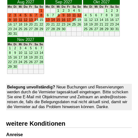
Aug 2027
Sep 2027
Okt 2027
Mo
Di
Mi
Do
Fr
Sa
So
Mo
Di
Mi
Do
Fr
Sa
So
Mo
Di
Mi
Do
Fr
Sa
So
1
1
2
3
4
5
1
2
3
2
3
4
5
6
7
8
6
7
8
9
10
11
12
4
5
6
7
8
9
10
9
10
11
12
13
14
15
13
14
15
16
17
18
19
11
12
13
14
15
16
17
16
17
18
19
20
21
22
20
21
22
23
24
25
26
18
19
20
21
22
23
24
23
24
25
26
27
28
29
27
28
29
30
25
26
27
28
29
30
31
30
31
Nov 2027
Mo
Di
Mi
Do
Fr
Sa
So
1
2
3
4
5
6
7
8
9
10
11
12
13
14
15
16
17
18
19
20
21
22
23
24
25
26
27
28
29
30
Belegung unvollständig?
Neue Buchungen und Reservierungen
werden durch die Vermieter tagesaktuell eingetragen. Bitte schicken
Sie eine E-Mail mit Objektnummer und Zeitraum an andre@ostsee-
reisen.de, falls die Belegungsdaten mal nicht aktuell sind, damit wir
die Vermieter auf das Problem hinweisen können. Danke.
weitere Konditionen
Anreise