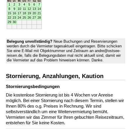
Mo
Di
Mi
Do
Fr
Sa
So
1
2
3
4
5
6
7
8
9
10
11
12
13
14
15
16
17
18
19
20
21
22
23
24
25
26
27
28
29
30
Belegung unvollständig?
Neue Buchungen und Reservierungen
werden durch die Vermieter tagesaktuell eingetragen. Bitte schicken
Sie eine E-Mail mit Objektnummer und Zeitraum an andre@ostsee-
reisen.de, falls die Belegungsdaten mal nicht aktuell sind, damit wir
die Vermieter auf das Problem hinweisen können. Danke.
Stornierung, Anzahlungen, Kaution
Stornierungs­bedingungen
Die kostenlose Stornierung ist bis 4 Wochen vor Anreise
möglich. Bei einer Stornierung nach diesem Termin, stellen wir
Ihnen 80% des o.g. Preises in Rechnung. Wir sind
selbstverständlich um eine Weitervermietung bemüht.
Vermieten wir das Zimmer für Ihren gebuchten Reisezeitraum,
entstehen für Sie keine Kosten.