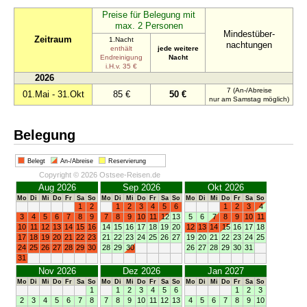
Preise für Belegung mit
max. 2 Personen
Mindestüber-
Zeitraum
1.Nacht
nachtungen
enthält
jede weitere
Endreinigung
Nacht
i.H.v. 35 €
2026
7 (An-/Abreise
01.Mai - 31.Okt
85 €
50 €
nur am Samstag möglich)
Belegung
Belegt
An-/Abreise
Reservierung
Copyright © 2026 Ostsee-Reisen.de
Aug 2026
Sep 2026
Okt 2026
Mo
Di
Mi
Do
Fr
Sa
So
Mo
Di
Mi
Do
Fr
Sa
So
Mo
Di
Mi
Do
Fr
Sa
So
1
2
1
2
3
4
5
6
1
2
3
4
3
4
5
6
7
8
9
7
8
9
10
11
12
13
5
6
7
8
9
10
11
10
11
12
13
14
15
16
14
15
16
17
18
19
20
12
13
14
15
16
17
18
17
18
19
20
21
22
23
21
22
23
24
25
26
27
19
20
21
22
23
24
25
24
25
26
27
28
29
30
28
29
30
26
27
28
29
30
31
31
Nov 2026
Dez 2026
Jan 2027
Mo
Di
Mi
Do
Fr
Sa
So
Mo
Di
Mi
Do
Fr
Sa
So
Mo
Di
Mi
Do
Fr
Sa
So
1
1
2
3
4
5
6
1
2
3
2
3
4
5
6
7
8
7
8
9
10
11
12
13
4
5
6
7
8
9
10