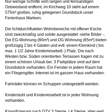
Nur wenige Schritte vom langen und feinsandigen
Ostseestand entfernt, im Kirchweg 10 steht auf einem
575m² großen, ruhig gelegenen Grundstück unser
Ferienhaus Marleen.
Die lichtdurchfluteten Wohnbereiche mit offener Küche
sind zweckmäßig und solide ausgestattet -siehe Bilder -.
Die EG-Wohnung (80m²) und OG Wohnung (65m²) bieten
großzügig 2 bis 4 Gästen und evtl. einem Kleinkind ( bis
max. 1 1/2 Jahre Kinderreisebett -) Platz. Die nach
Westen bzw. Süden orientierten Terrassen tragen mit zu
einem schönen Urlaub bei. 3 Parkplätze sind auf dem
Grundstück vorhanden. Ein Fenster in jedem Raum hat
ein Fliegengitter. Internet ist im ganzen Haus vorhanden.
Fahrräder können im Schuppen untergestellt werden.
Kinderstuhl und Kinderreisebett ist in jeder Wohnung
vorhanden.
Klassifizierung nach DTV 3 Sterne. ( 4 Sterne, aber weil