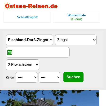
Wunschliste
Schnellzugriff
0
Fewos
Kinder