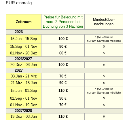
EUR einmalig
Preise für Belegung mit
Mindestüber-
Zeitraum
max. 2 Personen bei
nachtungen
Buchung von 3 Nächten
2026
7 (An-/Abreise
15.Jun - 15.Sep
100 €
nur am Samstag möglich)
15.Sep - 01.Nov
80 €
5
01.Nov - 20.Dez
60 €
5
2026/2027
20.Dez - 03.Jan
100 €
6
2027
03.Jan - 21.Mrz
70 €
5
21.Mrz - 15.Jun
90 €
5
7 (An-/Abreise
15.Jun - 01.Sep
110 €
nur am Samstag möglich)
01.Sep - 01.Nov
90 €
5
01.Nov - 19.Dez
70 €
5
2027/2028
19.Dez - 03.Jan
110 €
6