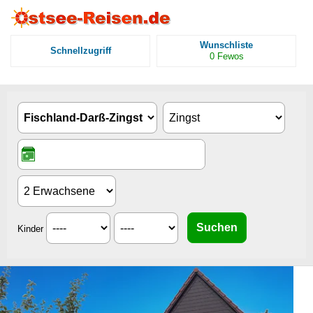
Wunschliste
Schnellzugriff
0
Fewos
Kinder