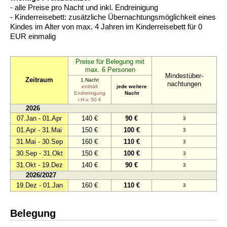
- alle Preise pro Nacht und inkl. Endreinigung
- Kinderreisebett: zusätzliche Übernachtungsmöglichkeit eines
Kindes im Alter von max. 4 Jahren im Kinderreisebett für 0
EUR einmalig
Preise für Belegung mit
max. 6 Personen
Mindestüber-
Zeitraum
1.Nacht
nachtungen
enthält
jede weitere
Endreinigung
Nacht
i.H.v. 50 €
2026
07.Jan - 01.Apr
140 €
90 €
3
01.Apr - 31.Mai
150 €
100 €
3
31.Mai - 30.Sep
160 €
110 €
3
30.Sep - 31.Okt
150 €
100 €
3
31.Okt - 19.Dez
140 €
90 €
3
2026/2027
19.Dez - 01.Jan
160 €
110 €
3
Belegung