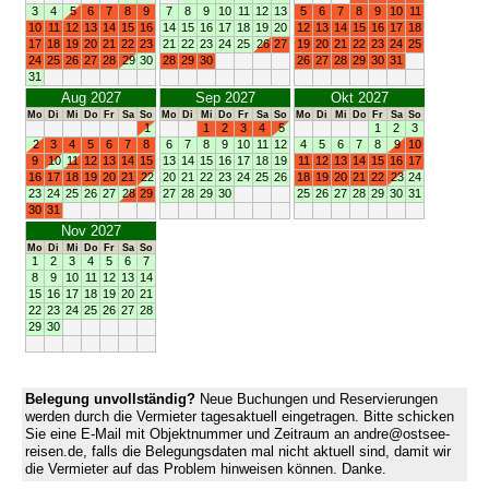
3
4
5
6
7
8
9
7
8
9
10
11
12
13
5
6
7
8
9
10
11
10
11
12
13
14
15
16
14
15
16
17
18
19
20
12
13
14
15
16
17
18
17
18
19
20
21
22
23
21
22
23
24
25
26
27
19
20
21
22
23
24
25
24
25
26
27
28
29
30
28
29
30
26
27
28
29
30
31
31
Aug 2027
Sep 2027
Okt 2027
Mo
Di
Mi
Do
Fr
Sa
So
Mo
Di
Mi
Do
Fr
Sa
So
Mo
Di
Mi
Do
Fr
Sa
So
1
1
2
3
4
5
1
2
3
2
3
4
5
6
7
8
6
7
8
9
10
11
12
4
5
6
7
8
9
10
9
10
11
12
13
14
15
13
14
15
16
17
18
19
11
12
13
14
15
16
17
16
17
18
19
20
21
22
20
21
22
23
24
25
26
18
19
20
21
22
23
24
23
24
25
26
27
28
29
27
28
29
30
25
26
27
28
29
30
31
30
31
Nov 2027
Mo
Di
Mi
Do
Fr
Sa
So
1
2
3
4
5
6
7
8
9
10
11
12
13
14
15
16
17
18
19
20
21
22
23
24
25
26
27
28
29
30
Belegung unvollständig?
Neue Buchungen und Reservierungen
werden durch die Vermieter tagesaktuell eingetragen. Bitte schicken
Sie eine E-Mail mit Objektnummer und Zeitraum an andre@ostsee-
reisen.de, falls die Belegungsdaten mal nicht aktuell sind, damit wir
die Vermieter auf das Problem hinweisen können. Danke.