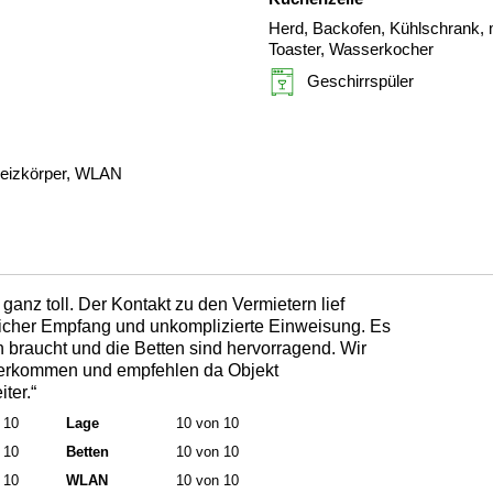
Herd, Backofen, Kühlschrank, m
Toaster, Wasserkocher
Geschirrspüler
eizkörper, WLAN
ganz toll. Der Kontakt zu den Vermietern lief
icher Empfang und unkomplizierte Einweisung. Es
n braucht und die Betten sind hervorragend. Wir
erkommen und empfehlen da Objekt
ter.“
 10
Lage
10 von 10
 10
Betten
10 von 10
 10
WLAN
10 von 10