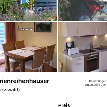
erienreihenhäuser
10 Bewertungen f
Unterkünfte des 
rsswald)
Preis