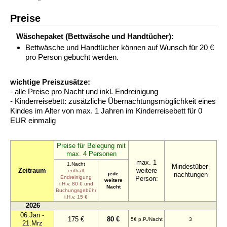
Preise
Wäschepaket (Bettwäsche und Handtücher):
Bettwäsche und Handtücher können auf Wunsch für 20 €
pro Person gebucht werden.
wichtige Preiszusätze:
- alle Preise pro Nacht und inkl. Endreinigung
- Kinderreisebett: zusätzliche Übernachtungsmöglichkeit eines
Kindes im Alter von max. 1 Jahren im Kinderreisebett für 0
EUR einmalig
Preise für Belegung mit
max. 4 Personen
max. 1
1.Nacht
Mindestüber-
Zeitraum
weitere
enthält
jede
nachtungen
Endreinigung
Person:
weitere
i.H.v. 80 € und
Nacht
Buchungsgebühr
i.H.v. 15 €
2026
06.Jan -
175 €
80 €
5€ p.P./Nacht
3
21.Mrz