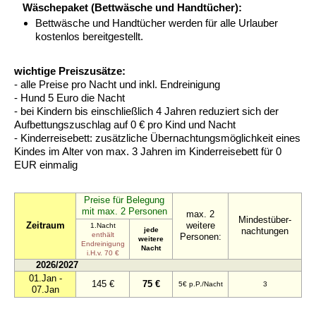
Wäschepaket (Bettwäsche und Handtücher):
Bettwäsche und Handtücher werden für alle Urlauber
kostenlos bereitgestellt.
wichtige Preiszusätze:
- alle Preise pro Nacht und inkl. Endreinigung
- Hund 5 Euro die Nacht
- bei Kindern bis einschließlich 4 Jahren reduziert sich der
Aufbettungszuschlag auf 0 € pro Kind und Nacht
- Kinderreisebett: zusätzliche Übernachtungsmöglichkeit eines
Kindes im Alter von max. 3 Jahren im Kinderreisebett für 0
EUR einmalig
Preise für Belegung
mit max. 2 Personen
max. 2
Mindestüber-
Zeitraum
weitere
1.Nacht
jede
nachtungen
enthält
Personen:
weitere
Endreinigung
Nacht
i.H.v. 70 €
2026/2027
01.Jan -
145 €
75 €
5€ p.P./Nacht
3
07.Jan