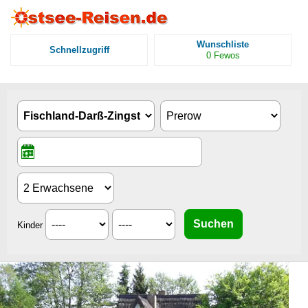
Wunschliste
Schnellzugriff
0
Fewos
Kinder