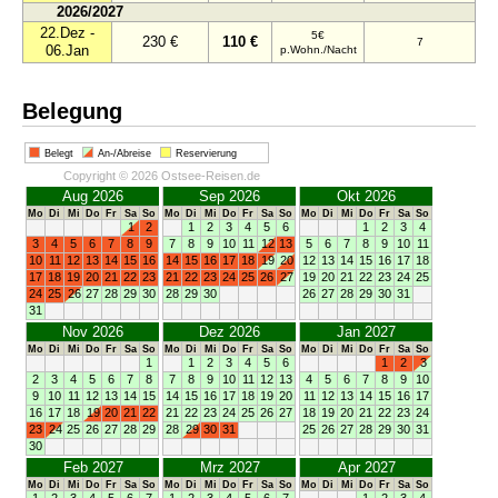
2026/2027
22.Dez -
5€
230 €
110 €
7
06.Jan
p.Wohn./Nacht
Belegung
Belegt
An-/Abreise
Reservierung
Copyright © 2026 Ostsee-Reisen.de
Aug 2026
Sep 2026
Okt 2026
Mo
Di
Mi
Do
Fr
Sa
So
Mo
Di
Mi
Do
Fr
Sa
So
Mo
Di
Mi
Do
Fr
Sa
So
1
2
1
2
3
4
5
6
1
2
3
4
3
4
5
6
7
8
9
7
8
9
10
11
12
13
5
6
7
8
9
10
11
10
11
12
13
14
15
16
14
15
16
17
18
19
20
12
13
14
15
16
17
18
17
18
19
20
21
22
23
21
22
23
24
25
26
27
19
20
21
22
23
24
25
24
25
26
27
28
29
30
28
29
30
26
27
28
29
30
31
31
Nov 2026
Dez 2026
Jan 2027
Mo
Di
Mi
Do
Fr
Sa
So
Mo
Di
Mi
Do
Fr
Sa
So
Mo
Di
Mi
Do
Fr
Sa
So
1
1
2
3
4
5
6
1
2
3
2
3
4
5
6
7
8
7
8
9
10
11
12
13
4
5
6
7
8
9
10
9
10
11
12
13
14
15
14
15
16
17
18
19
20
11
12
13
14
15
16
17
16
17
18
19
20
21
22
21
22
23
24
25
26
27
18
19
20
21
22
23
24
23
24
25
26
27
28
29
28
29
30
31
25
26
27
28
29
30
31
30
Feb 2027
Mrz 2027
Apr 2027
Mo
Di
Mi
Do
Fr
Sa
So
Mo
Di
Mi
Do
Fr
Sa
So
Mo
Di
Mi
Do
Fr
Sa
So
1
2
3
4
5
6
7
1
2
3
4
5
6
7
1
2
3
4