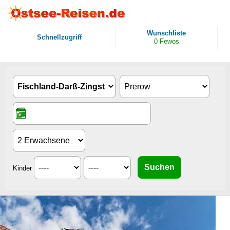
Wunschliste
Schnellzugriff
0
Fewos
Kinder