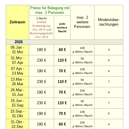
Preise für Belegung mit
max. 2 Personen
max. 2
1.Nacht
Mindestüber-
Zeitraum
weitere
enthält
jede
nachtungen
Endreinigung
Personen:
weitere
i.H.v. 90 € und
Nacht
Buchungsgebühr
i.H.v. 30 €
2026
06.Jan -
10€
180 €
60 €
3
31.Mrz
p.Wohn./Nacht
31.Mrz -
5€
230 €
110 €
5
07.Apr
p.Wohn./Nacht
07.Apr -
10€
190 €
70 €
4
13.Mai
p.Wohn./Nacht
13.Mai -
5€
230 €
110 €
7
26.Mai
p.Wohn./Nacht
26.Mai -
10€
190 €
70 €
4
15.Jun
p.Wohn./Nacht
15.Jun -
5€
230 €
110 €
7
15.Sep
p.Wohn./Nacht
15.Sep -
10€
190 €
70 €
5
31.Okt
p.Wohn./Nacht
31.Okt -
10€
180 €
60 €
4
22.Dez
p.Wohn./Nacht