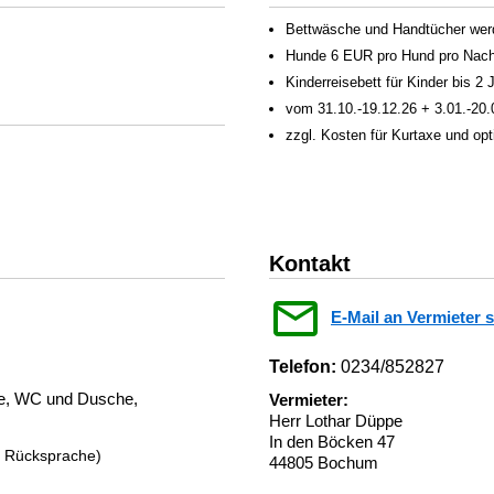
Bettwäsche und Handtücher werden
Hunde 6 EUR pro Hund pro Nach
Kinderreisebett für Kinder bis 2
vom 31.10.-19.12.26 + 3.01.-20.0
zzgl. Kosten für Kurtaxe und op
Kontakt
E-Mail an Vermieter 
Telefon:
0234/852827
le, WC und Dusche,
Vermieter:
Herr Lothar Düppe
In den Böcken 47
r Rücksprache)
44805 Bochum