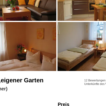
,eigener Garten
12 Bewertungen f
Unterkünfte des 
her)
Preis