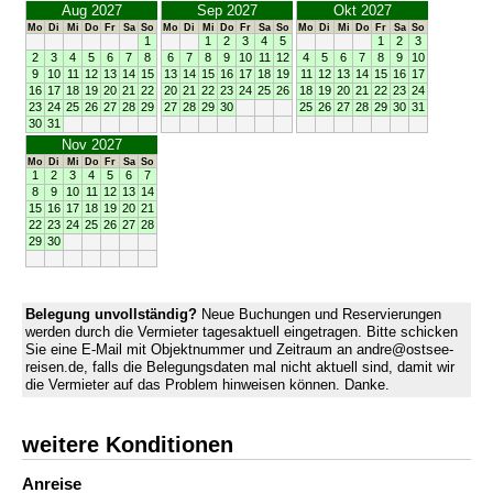
Aug 2027
Sep 2027
Okt 2027
Mo
Di
Mi
Do
Fr
Sa
So
Mo
Di
Mi
Do
Fr
Sa
So
Mo
Di
Mi
Do
Fr
Sa
So
1
1
2
3
4
5
1
2
3
2
3
4
5
6
7
8
6
7
8
9
10
11
12
4
5
6
7
8
9
10
9
10
11
12
13
14
15
13
14
15
16
17
18
19
11
12
13
14
15
16
17
16
17
18
19
20
21
22
20
21
22
23
24
25
26
18
19
20
21
22
23
24
23
24
25
26
27
28
29
27
28
29
30
25
26
27
28
29
30
31
30
31
Nov 2027
Mo
Di
Mi
Do
Fr
Sa
So
1
2
3
4
5
6
7
8
9
10
11
12
13
14
15
16
17
18
19
20
21
22
23
24
25
26
27
28
29
30
Belegung unvollständig?
Neue Buchungen und Reservierungen
werden durch die Vermieter tagesaktuell eingetragen. Bitte schicken
Sie eine E-Mail mit Objektnummer und Zeitraum an andre@ostsee-
reisen.de, falls die Belegungsdaten mal nicht aktuell sind, damit wir
die Vermieter auf das Problem hinweisen können. Danke.
weitere Konditionen
Anreise