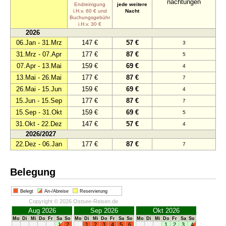
nachtungen
Endreinigung
jede weitere
i.H.v. 60 € und
Nacht
Buchungsgebühr
i.H.v. 30 €
2026
06.Jan - 31.Mrz
147 €
57 €
3
31.Mrz - 07.Apr
177 €
87 €
5
07.Apr - 13.Mai
159 €
69 €
4
13.Mai - 26.Mai
177 €
87 €
7
26.Mai - 15.Jun
159 €
69 €
4
15.Jun - 15.Sep
177 €
87 €
7
15.Sep - 31.Okt
159 €
69 €
5
31.Okt - 22.Dez
147 €
57 €
4
2026/2027
22.Dez - 06.Jan
177 €
87 €
7
Belegung
Belegt
An-/Abreise
Reservierung
Copyright © 2026 Ostsee-Reisen.de
Aug 2026
Sep 2026
Okt 2026
Mo
Di
Mi
Do
Fr
Sa
So
Mo
Di
Mi
Do
Fr
Sa
So
Mo
Di
Mi
Do
Fr
Sa
So
1
2
1
2
3
4
5
6
1
2
3
4