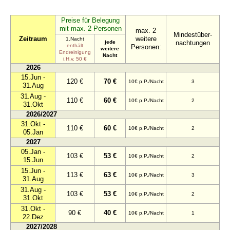
Preise für Belegung
mit max. 2 Personen
max. 2
Mindestüber-
Zeitraum
weitere
1.Nacht
jede
nachtungen
enthält
Personen:
weitere
Endreinigung
Nacht
i.H.v. 50 €
2026
15.Jun -
120 €
70 €
10€ p.P./Nacht
3
31.Aug
31.Aug -
110 €
60 €
10€ p.P./Nacht
2
31.Okt
2026/2027
31.Okt -
110 €
60 €
10€ p.P./Nacht
2
05.Jan
2027
05.Jan -
103 €
53 €
10€ p.P./Nacht
2
15.Jun
15.Jun -
113 €
63 €
10€ p.P./Nacht
3
31.Aug
31.Aug -
103 €
53 €
10€ p.P./Nacht
2
31.Okt
31.Okt -
90 €
40 €
10€ p.P./Nacht
1
22.Dez
2027/2028