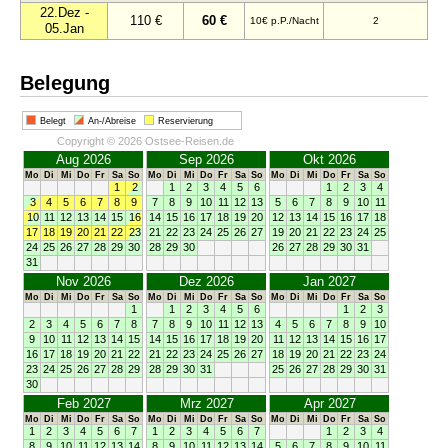
22.Dez -
110 €
60 €
10€ p.P./Nacht
2
05.Jan
Belegung
Belegt
An-/Abreise
Reservierung
Copyright © 2026 Ostsee-Reisen.de
Aug 2026
Sep 2026
Okt 2026
Mo
Di
Mi
Do
Fr
Sa
So
Mo
Di
Mi
Do
Fr
Sa
So
Mo
Di
Mi
Do
Fr
Sa
So
1
2
1
2
3
4
5
6
1
2
3
4
3
4
5
6
7
8
9
7
8
9
10
11
12
13
5
6
7
8
9
10
11
10
11
12
13
14
15
16
14
15
16
17
18
19
20
12
13
14
15
16
17
18
17
18
19
20
21
22
23
21
22
23
24
25
26
27
19
20
21
22
23
24
25
24
25
26
27
28
29
30
28
29
30
26
27
28
29
30
31
31
Nov 2026
Dez 2026
Jan 2027
Mo
Di
Mi
Do
Fr
Sa
So
Mo
Di
Mi
Do
Fr
Sa
So
Mo
Di
Mi
Do
Fr
Sa
So
1
1
2
3
4
5
6
1
2
3
2
3
4
5
6
7
8
7
8
9
10
11
12
13
4
5
6
7
8
9
10
9
10
11
12
13
14
15
14
15
16
17
18
19
20
11
12
13
14
15
16
17
16
17
18
19
20
21
22
21
22
23
24
25
26
27
18
19
20
21
22
23
24
23
24
25
26
27
28
29
28
29
30
31
25
26
27
28
29
30
31
30
Feb 2027
Mrz 2027
Apr 2027
Mo
Di
Mi
Do
Fr
Sa
So
Mo
Di
Mi
Do
Fr
Sa
So
Mo
Di
Mi
Do
Fr
Sa
So
1
2
3
4
5
6
7
1
2
3
4
5
6
7
1
2
3
4
8
9
10
11
12
13
14
8
9
10
11
12
13
14
5
6
7
8
9
10
11