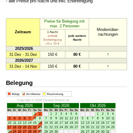
- alle Preise pro Nacht und inkl. Endreinigung
Preise für Belegung mit
max. 2 Personen
Mindestüber-
Zeitraum
1.Nacht
nachtungen
enthält
jede weitere
Endreinigung
Nacht
i.H.v. 70 €
2025/2026
31.Dez - 31.Dez
150 €
80 €
7
2026/2027
31.Dez - 14.Nov
150 €
80 €
7
Belegung
Belegt
An-/Abreise
Reservierung
Copyright © 2026 Ostsee-Reisen.de
Aug 2026
Sep 2026
Okt 2026
Mo
Di
Mi
Do
Fr
Sa
So
Mo
Di
Mi
Do
Fr
Sa
So
Mo
Di
Mi
Do
Fr
Sa
So
1
2
1
2
3
4
5
6
1
2
3
4
3
4
5
6
7
8
9
7
8
9
10
11
12
13
5
6
7
8
9
10
11
10
11
12
13
14
15
16
14
15
16
17
18
19
20
12
13
14
15
16
17
18
17
18
19
20
21
22
23
21
22
23
24
25
26
27
19
20
21
22
23
24
25
24
25
26
27
28
29
30
28
29
30
26
27
28
29
30
31