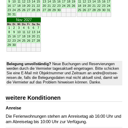
9
10
11
12
13
14
15
13
14
15
16
17
18
19
11
12
13
14
15
16
17
16
17
18
19
20
21
22
20
21
22
23
24
25
26
18
19
20
21
22
23
24
23
24
25
26
27
28
29
27
28
29
30
25
26
27
28
29
30
31
30
31
Nov 2027
Mo
Di
Mi
Do
Fr
Sa
So
1
2
3
4
5
6
7
8
9
10
11
12
13
14
15
16
17
18
19
20
21
22
23
24
25
26
27
28
29
30
Belegung unvollständig?
Neue Buchungen und Reservierungen
werden durch die Vermieter tagesaktuell eingetragen. Bitte schicken
Sie eine E-Mail mit Objektnummer und Zeitraum an andre@ostsee-
reisen.de, falls die Belegungsdaten mal nicht aktuell sind, damit wir
die Vermieter auf das Problem hinweisen können. Danke.
weitere Konditionen
Anreise
Die Ferienwohnungen stehen am Anreisetag ab 16:00 Uhr und
am Abreisetag bis 10:00 Uhr zur Verfügung.