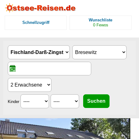
Wunschliste
Schnellzugriff
0
Fewos
Kinder