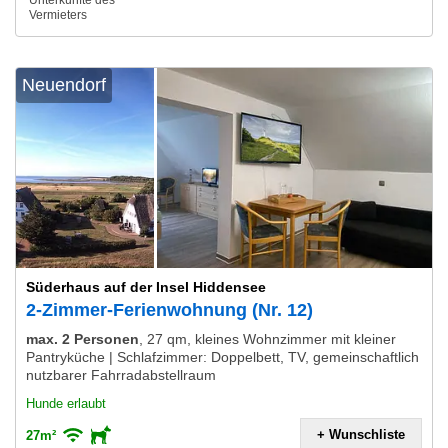
Unterkünfte des
Vermieters
Neuendorf
Süderhaus auf der Insel Hiddensee
2-Zimmer-Ferienwohnung (Nr. 12)
max. 2 Personen
,
27 qm, kleines Wohnzimmer mit kleiner
Pantryküche | Schlafzimmer: Doppelbett, TV, gemeinschaftlich
nutzbarer Fahrradabstellraum
Hunde erlaubt
+ Wunschliste
27m²