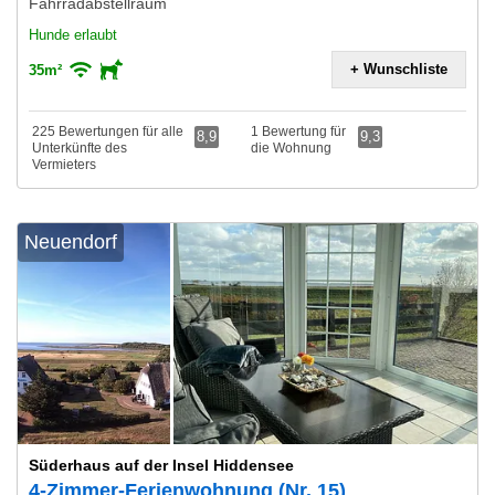
Fahrradabstellraum
Hunde erlaubt
+ Wunschliste
35m²
225 Bewertungen für alle
1 Bewertung für
8,9
9,3
Unterkünfte des
die Wohnung
Vermieters
Neuendorf
Süderhaus auf der Insel Hiddensee
4-Zimmer-Ferienwohnung (Nr. 15)