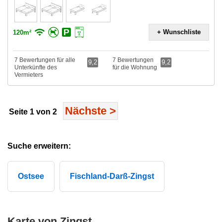
+ Wunschliste
120m²
7 Bewertungen für alle
7 Bewertungen
9,2
9,2
Unterkünfte des
für die Wohnung
Vermieters
Nächste
>
Seite 1 von 2
Suche erweitern:
Ostsee
Fischland-Darß-Zingst
Karte von Zingst