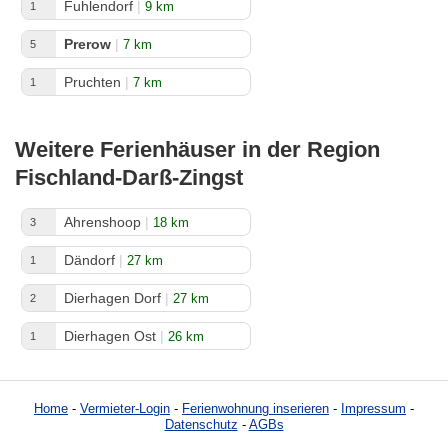
Fuhlendorf
|
9 km
1
Prerow
|
7 km
5
Pruchten
|
7 km
1
Weitere Ferienhäuser in der Region
Fischland-Darß-Zingst
Ahrenshoop
|
18 km
3
Dändorf
|
27 km
1
Dierhagen Dorf
|
27 km
2
Dierhagen Ost
|
26 km
1
Home
-
Vermieter-Login
-
Ferienwohnung inserieren
-
Impressum
-
Datenschutz
-
AGBs