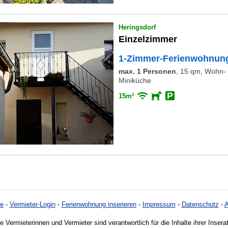
Heringsdorf
Einzelzimmer
1-Zimmer-Ferienwohnung
max. 1 Personen
,
15 qm, Wohn- 
Miniküche
15m²
e
-
Vermieter-Login
-
Ferienwohnung inserieren
-
Impressum
-
Datenschutz
-
e Vermieterinnen und Vermieter sind verantwortlich für die Inhalte ihrer Insera