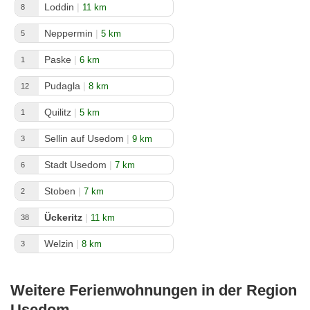
Loddin
|
11 km
8
Neppermin
|
5 km
5
Paske
|
6 km
1
Pudagla
|
8 km
12
Quilitz
|
5 km
1
Sellin auf Usedom
|
9 km
3
Stadt Usedom
|
7 km
6
Stoben
|
7 km
2
Ückeritz
|
11 km
38
Welzin
|
8 km
3
Weitere Ferienwohnungen in der Region
Usedom