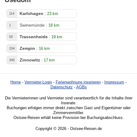
Karlshagen
|
23 km
114
Swinemünde
|
18 km
1
Trassenheide
|
19 km
55
Zempin
|
16 km
154
Zinnowitz
|
17 km
345
Home
-
Vermieter-Login
-
Ferienwohnung inserieren
-
Impressum
-
Datenschutz
-
AGBs
Die Vermieterinnen und Vermieter sind verantwortlich für die Inhalte ihrer
Inserate.
Buchungen erfolgen immer direkt zwischen Gast und Eigentümer oder
Zimmervermittler.
Ostsee-Reisen erhält keine Provision bei Buchungsabschluss.
Copyright © 2026 - Ostsee-Reisen.de