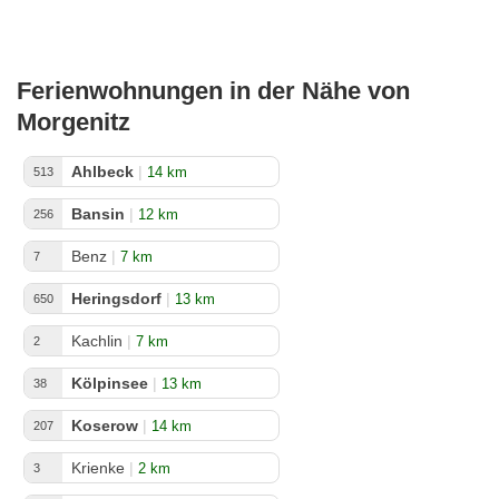
Ferienwohnungen in der Nähe von
Morgenitz
Ahlbeck
|
14 km
513
Bansin
|
12 km
256
Benz
|
7 km
7
Heringsdorf
|
13 km
650
Kachlin
|
7 km
2
Kölpinsee
|
13 km
38
Koserow
|
14 km
207
Krienke
|
2 km
3