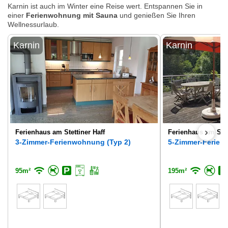
Karnin ist auch im Winter eine Reise wert. Entspannen Sie in
einer
Ferienwohnung mit Sauna
und genießen Sie Ihren
Wellnessurlaub.
Karnin
Karnin
›
Ferienhaus am Stettiner Haff
Ferienhaus am Stet
3-Zimmer-Ferienwohnung (Typ 2)
5-Zimmer-Ferien
95m²
195m²