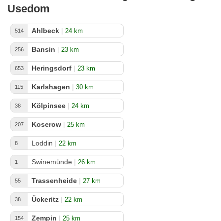
Usedom
Ahlbeck
|
24 km
514
Bansin
|
23 km
256
Heringsdorf
|
23 km
653
Karlshagen
|
30 km
115
Kölpinsee
|
24 km
38
Koserow
|
25 km
207
Loddin
|
22 km
8
Swinemünde
|
26 km
1
Trassenheide
|
27 km
55
Ückeritz
|
22 km
38
Zempin
|
25 km
154