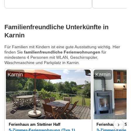
Familienfreundliche Unterkünfte in
Karnin
Für Familien mit Kindern ist eine gute Ausstattung wichtig. Hier
finden Sie
familienfreundliche Ferienwohnungen
für
mindestens 4 Personen mit WLAN, Geschirrspüler,
Waschmaschine und Parkplatz in Karnin.
Karnin
Karnin
›
Ferienhaus am Stettiner Haff
Ferienhaus am Stet
5-Zimmer-Ferienwohnung (Typ 1)
3-Zimmer-Ferien