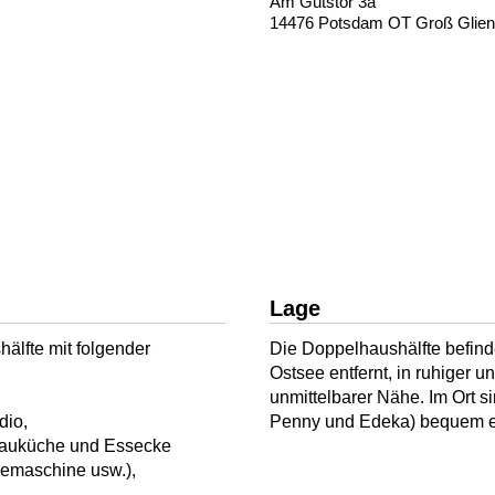
Am Gutstor 3a
14476 Potsdam OT Groß Glien
Lage
älfte mit folgender
Die Doppelhaushälfte befinde
Ostsee entfernt, in ruhiger u
unmittelbarer Nähe. Im Ort s
dio,
Penny und Edeka) bequem er
nbauküche und Essecke
feemaschine usw.),