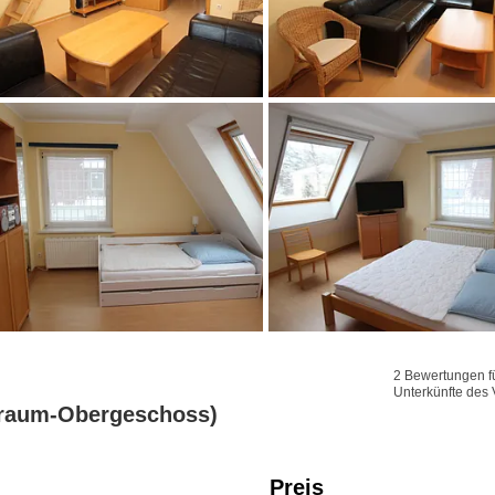
2 Bewertungen fü
Unterkünfte des 
traum-Obergeschoss)
Preis