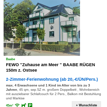
Baabe
FEWO "Zuhause am Meer " BAABE RÜGEN
150m z. Ostsee
2-Zimmer-Ferienwohnung (ab 20,-€/ÜN/Pers.)
max. 4 Erwachsene und 1 Kind im Alter von bis zu 3
Jahren
,
45 qm, sep.SZ m. großem Doppelbett , Wohnbereich
mit ausziebarer Schlafcouch für 2 Pers., Balkon mit Bestuhlung
und Markise
+ Wunschliste
45m²