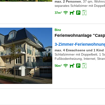
max. 2 Personen
,
37 qm, Wohnra
separates Schlafzimer mit Doppelb
37m²
Binz
Ferienwohnanlage "Casp
3-Zimmer-Ferienwohnung
max. 4 Erwachsene und 1 Kind i
Schlafzimmer mit Doppelbett, 1 Sc
Fußbodenheizung, Internet; Stra
56m²