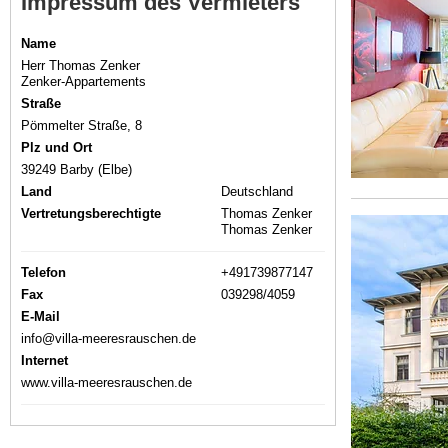
Impressum des Vermieters
Name
Herr Thomas Zenker
Zenker-Appartements
Straße
Pömmelter Straße, 8
Plz und Ort
39249 Barby (Elbe)
Land
Deutschland
Vertretungsberechtigte
Thomas Zenker
Thomas Zenker
Telefon
+491739877147
Fax
039298/4059
E-Mail
info@villa-meeresrauschen.de
Internet
www.villa-meeresrauschen.de