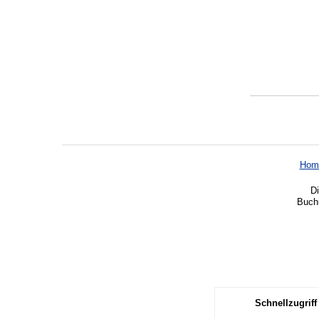
Hom
Di
Buchu
Schnellzugriff