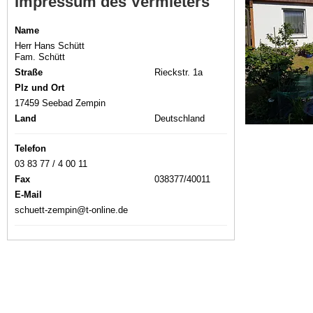
Impressum des Vermieters
Name
Herr Hans Schütt
Fam. Schütt
Straße
Rieckstr. 1a
Plz und Ort
17459 Seebad Zempin
Land
Deutschland
Telefon
03 83 77 / 4 00 11
Fax
038377/40011
E-Mail
schuett-zempin@t-online.de