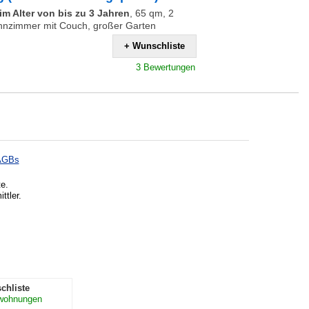
m Alter von bis zu 3 Jahren
,
65 qm, 2
hnzimmer mit Couch, großer Garten
+ Wunschliste
3 Bewertungen
AGBs
te.
ttler.
chliste
nwohnungen