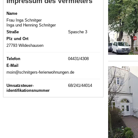
Impressum des Vermieters
Name
Frau Inga Schnitger
Inga und Henning Schnitger
Straße
Spasche 3
Plz und Ort
27793 Wildeshausen
Telefon
04431/4308
E-Mail
moin@schnitgers-ferienwohnungen.de
Umsatzsteuer-
68/241/44014
identifikationsnummer