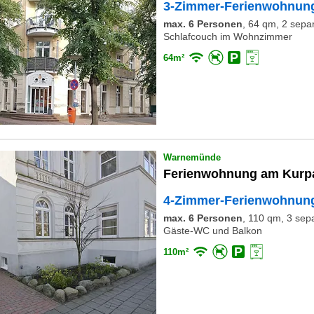
3-Zimmer-Ferienwohnung
max. 6 Personen
,
64 qm, 2 separ
Schlafcouch im Wohnzimmer
64m²
Warnemünde
Ferienwohnung am Kurp
4-Zimmer-Ferienwohnung
max. 6 Personen
,
110 qm, 3 sepa
Gäste-WC und Balkon
110m²