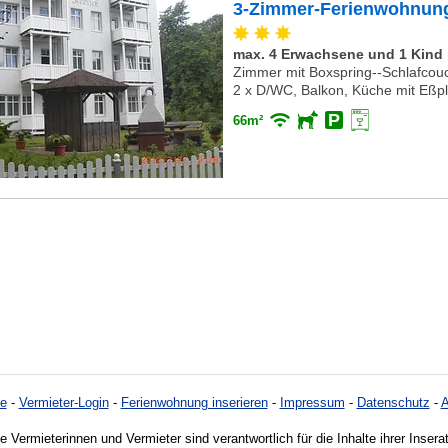
3-Zimmer-Ferienwohnung 
max. 4 Erwachsene und 1 Kind i
Zimmer mit Boxspring--Schlafcouc
2 x D/WC, Balkon, Küche mit Eßpl
66m²
e
-
Vermieter-Login
-
Ferienwohnung inserieren
-
Impressum
-
Datenschutz
-
e Vermieterinnen und Vermieter sind verantwortlich für die Inhalte ihrer Insera