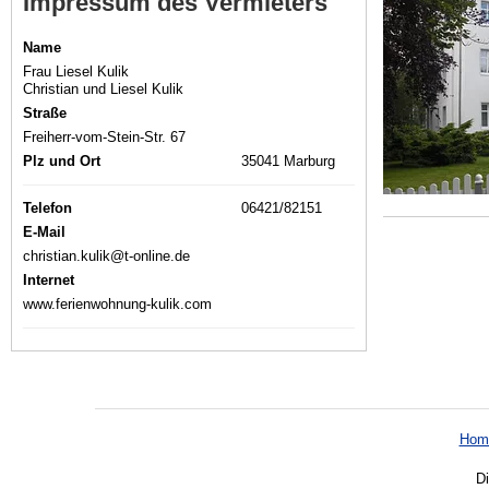
Impressum des Vermieters
Name
Frau Liesel Kulik
Christian und Liesel Kulik
Straße
Freiherr-vom-Stein-Str. 67
Plz und Ort
35041 Marburg
Telefon
06421/82151
E-Mail
christian.kulik@t-online.de
Internet
www.ferienwohnung-kulik.com
Hom
Di