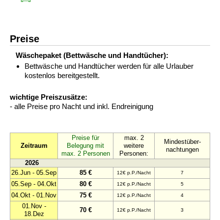
Preise
Wäschepaket (Bettwäsche und Handtücher):
Bettwäsche und Handtücher werden für alle Urlauber
kostenlos bereitgestellt.
wichtige Preiszusätze:
- alle Preise pro Nacht und inkl. Endreinigung
Preise für
max. 2
Mindestüber-
Zeitraum
Belegung mit
weitere
nachtungen
max. 2 Personen
Personen:
2026
26.Jun - 05.Sep
85 €
12€ p.P./Nacht
7
05.Sep - 04.Okt
80 €
12€ p.P./Nacht
5
04.Okt - 01.Nov
75 €
12€ p.P./Nacht
4
01.Nov -
70 €
12€ p.P./Nacht
3
18.Dez