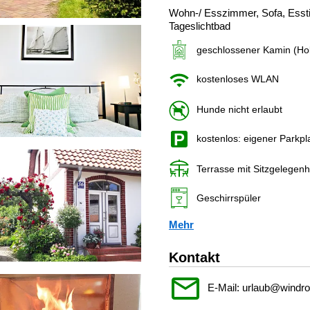
Wohn-/ Esszimmer, Sofa, Esst
Tageslichtbad
geschlossener Kamin (Ho
kostenloses WLAN
Hunde nicht erlaubt
kostenlos: eigener Parkpl
Terrasse mit Sitzgelegenh
Geschirrspüler
Mehr
Kontakt
E-Mail: urlaub@windro