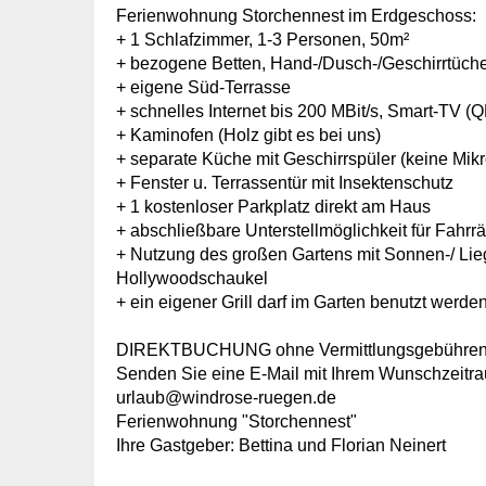
Ferienwohnung Storchennest im Erdgeschoss:
+ 1 Schlafzimmer, 1-3 Personen, 50m²
+ bezogene Betten, Hand-/Dusch-/Geschirrtücher
+ eigene Süd-Terrasse
+ schnelles Internet bis 200 MBit/s, Smart-TV (Q
+ Kaminofen (Holz gibt es bei uns)
+ separate Küche mit Geschirrspüler (keine Mik
+ Fenster u. Terrassentür mit Insektenschutz
+ 1 kostenloser Parkplatz direkt am Haus
+ abschließbare Unterstellmöglichkeit für Fahrr
+ Nutzung des großen Gartens mit Sonnen-/ Li
Hollywoodschaukel
+ ein eigener Grill darf im Garten benutzt werde
DIREKTBUCHUNG ohne Vermittlungsgebühren d
Senden Sie eine E-Mail mit Ihrem Wunschzeitr
urlaub@windrose-ruegen.de
Ferienwohnung "Storchennest"
Ihre Gastgeber: Bettina und Florian Neinert