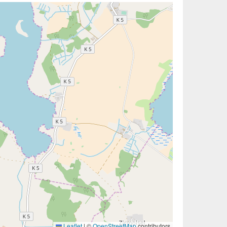
Leaflet
|
©
OpenStreetMap
contributors