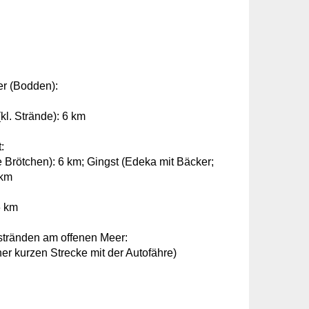
r (Bodden):
l. Strände): 6 km
:
 Brötchen): 6 km; Gingst (Edeka mit Bäcker;
 km
6 km
tränden am offenen Meer:
ner kurzen Strecke mit der Autofähre)