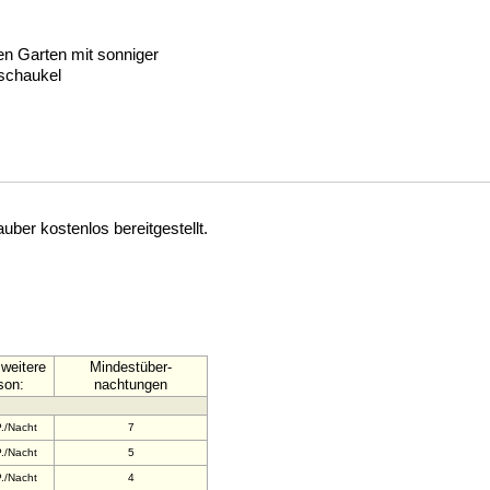
n Garten mit sonniger
schaukel
ber kostenlos bereitgestellt.
weitere
Mindestüber-
son:
nachtungen
./Nacht
7
./Nacht
5
./Nacht
4