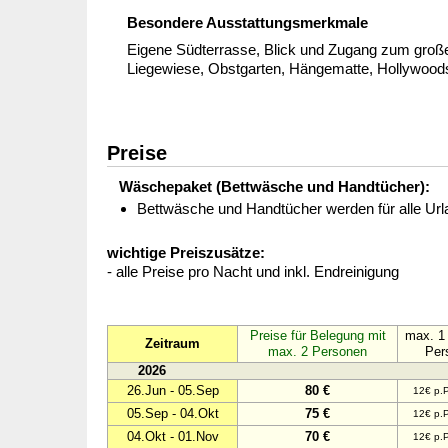
Besondere Ausstattungsmerkmale
Eigene Südterrasse, Blick und Zugang zum große
Liegewiese, Obstgarten, Hängematte, Hollywood
Preise
Wäschepaket (Bettwäsche und Handtücher):
Bettwäsche und Handtücher werden für alle Urlau
wichtige Preiszusätze:
- alle Preise pro Nacht und inkl. Endreinigung
Preise für Belegung mit
max. 1 
Zeitraum
max. 2 Personen
Per
2026
26.Jun - 05.Sep
80 €
12€ p.P
05.Sep - 04.Okt
75 €
12€ p.P
04.Okt - 01.Nov
70 €
12€ p.P