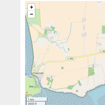
+
−
1 km
3000 ft