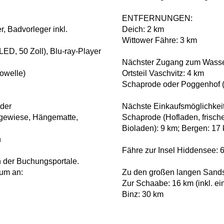
ENTFERNUNGEN:
, Badvorleger inkl.
Deich: 2 km
Wittower Fähre: 3 km
LED, 50 Zoll), Blu-ray-Player
Nächster Zugang zum Wasse
rowelle)
Ortsteil Vaschvitz: 4 km
Schaprode oder Poggenhof (k
äder
Nächste Einkaufsmöglichkeit
egewiese, Hängematte,
Schaprode (Hofladen, frische
Bioladen): 9 km; Bergen: 17
n
Fähre zur Insel Hiddensee: 
er Buchungsportale.
aum an:
Zu den großen langen Sands
Zur Schaabe: 16 km (inkl. ei
Binz: 30 km
×