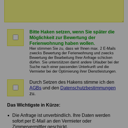
Nachricht
an
Bitte Haken setzen, wenn Sie später die
den
Bitte
Möglichkeit zur Bewertung der
Vermieter
Haken
Ferienwohnung haben wollen.
setzen,
Hier stimmen Sie zu, dass wir Ihnen max. 2 E-Mails
wenn
zwecks Bewertung der Ferienwohnung und zwecks
Bewertung der Bearbeitung Ihrer Anfrage schicken
Sie
dürfen. Sie unterstützen damit andere Urlauber bei der
später
Suche nach einer passenden Unterkunft und die
die
Vermieter bei der Optimierung ihrer Dienstleistungen.
Möglichkeit
zur
Durch Setzen des Hakens stimme ich den
Zustimmung
Bewertung
AGBs
und den
Datenschutzbestimmungen
zu
der
zu.
AGBs
Ferienwohnung
und
haben
Das Wichtigste in Kürze:
Datenschutz
wollen.
Die Anfrage ist unverbindlich. Ihre Daten werden
sofort per E-Mail an den Vermieter oder
Zimmervermittler geschickt.