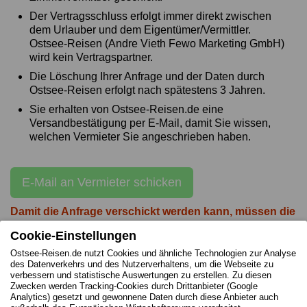
Der Vertragsschluss erfolgt immer direkt zwischen
dem Urlauber und dem Eigentümer/Vermittler.
Ostsee-Reisen (Andre Vieth Fewo Marketing GmbH)
wird kein Vertragspartner.
Die Löschung Ihrer Anfrage und der Daten durch
Ostsee-Reisen erfolgt nach spätestens 3 Jahren.
Sie erhalten von Ostsee-Reisen.de eine
Versandbestätigung per E-Mail, damit Sie wissen,
welchen Vermieter Sie angeschrieben haben.
E-Mail an Vermieter schicken
Damit die Anfrage verschickt werden kann, müssen die
gelb markierten Felder bearbeitet werden!
Cookie-Einstellungen
Ostsee-Reisen.de nutzt Cookies und ähnliche Technologien zur Analyse
des Datenverkehrs und des Nutzerverhaltens, um die Webseite zu
verbessern und statistische Auswertungen zu erstellen. Zu diesen
Zwecken werden Tracking-Cookies durch Drittanbieter (Google
Impressum des Vermieters
Analytics) gesetzt und gewonnene Daten durch diese Anbieter auch