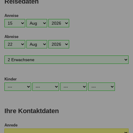
Reisedaten
Anreise
Anreisetag
Anreisemonat
Anreisejahr
Abreise
Abreisetag
Abreisemonat
Abreisejahr
Anzahl
Erwachsene
Kinder
Alter
Alter
Alter
Alter
1.
2.
3.
4.
Kind
Kind
Kind
Kind
Ihre Kontaktdaten
Anrede