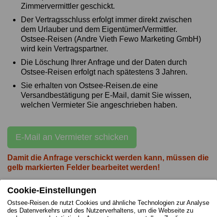
Zimmervermittler geschickt.
Der Vertragsschluss erfolgt immer direkt zwischen
dem Urlauber und dem Eigentümer/Vermittler.
Ostsee-Reisen (Andre Vieth Fewo Marketing GmbH)
wird kein Vertragspartner.
Die Löschung Ihrer Anfrage und der Daten durch
Ostsee-Reisen erfolgt nach spätestens 3 Jahren.
Sie erhalten von Ostsee-Reisen.de eine
Versandbestätigung per E-Mail, damit Sie wissen,
welchen Vermieter Sie angeschrieben haben.
E-Mail an Vermieter schicken
Damit die Anfrage verschickt werden kann, müssen die
gelb markierten Felder bearbeitet werden!
Cookie-Einstellungen
Ostsee-Reisen.de nutzt Cookies und ähnliche Technologien zur Analyse
des Datenverkehrs und des Nutzerverhaltens, um die Webseite zu