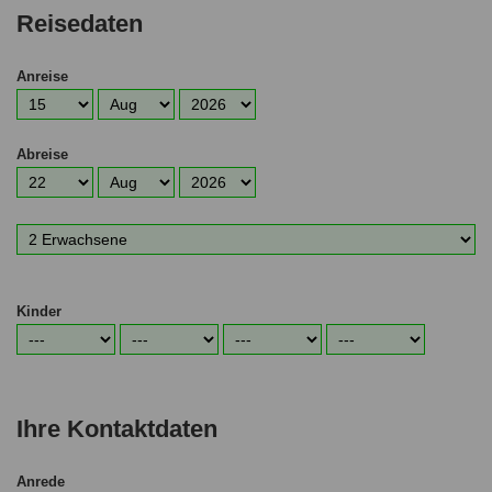
Reisedaten
Anreise
Anreisetag
Anreisemonat
Anreisejahr
Abreise
Abreisetag
Abreisemonat
Abreisejahr
Anzahl
Erwachsene
Kinder
Alter
Alter
Alter
Alter
1.
2.
3.
4.
Kind
Kind
Kind
Kind
Ihre Kontaktdaten
Anrede