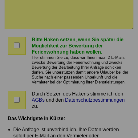
Nachricht
an
Bitte Haken setzen, wenn Sie später die
den
Bitte
Möglichkeit zur Bewertung der
Vermieter
Haken
Ferienwohnung haben wollen.
setzen,
Hier stimmen Sie zu, dass wir Ihnen max. 2 E-Mails
wenn
zwecks Bewertung der Ferienwohnung und zwecks
Bewertung der Bearbeitung Ihrer Anfrage schicken
Sie
dürfen. Sie unterstützen damit andere Urlauber bei der
später
Suche nach einer passenden Unterkunft und die
die
Vermieter bei der Optimierung ihrer Dienstleistungen.
Möglichkeit
zur
Durch Setzen des Hakens stimme ich den
Zustimmung
Bewertung
AGBs
und den
Datenschutzbestimmungen
zu
der
zu.
AGBs
Ferienwohnung
und
haben
Das Wichtigste in Kürze:
Datenschutz
wollen.
Die Anfrage ist unverbindlich. Ihre Daten werden
sofort per E-Mail an den Vermieter oder