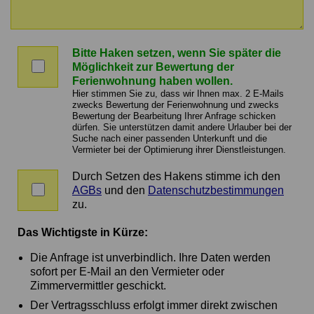
Nachricht
an
Bitte Haken setzen, wenn Sie später die
den
Bitte
Möglichkeit zur Bewertung der
Vermieter
Haken
Ferienwohnung haben wollen.
setzen,
Hier stimmen Sie zu, dass wir Ihnen max. 2 E-Mails
wenn
zwecks Bewertung der Ferienwohnung und zwecks
Bewertung der Bearbeitung Ihrer Anfrage schicken
Sie
dürfen. Sie unterstützen damit andere Urlauber bei der
später
Suche nach einer passenden Unterkunft und die
die
Vermieter bei der Optimierung ihrer Dienstleistungen.
Möglichkeit
zur
Durch Setzen des Hakens stimme ich den
Zustimmung
Bewertung
AGBs
und den
Datenschutzbestimmungen
zu
der
zu.
AGBs
Ferienwohnung
und
haben
Das Wichtigste in Kürze:
Datenschutz
wollen.
Die Anfrage ist unverbindlich. Ihre Daten werden
sofort per E-Mail an den Vermieter oder
Zimmervermittler geschickt.
Der Vertragsschluss erfolgt immer direkt zwischen