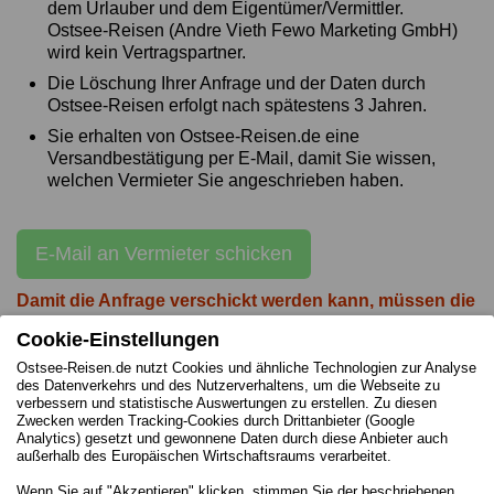
dem Urlauber und dem Eigentümer/Vermittler.
Ostsee-Reisen (Andre Vieth Fewo Marketing GmbH)
wird kein Vertragspartner.
Die Löschung Ihrer Anfrage und der Daten durch
Ostsee-Reisen erfolgt nach spätestens 3 Jahren.
Sie erhalten von Ostsee-Reisen.de eine
Versandbestätigung per E-Mail, damit Sie wissen,
welchen Vermieter Sie angeschrieben haben.
E-Mail an Vermieter schicken
Damit die Anfrage verschickt werden kann, müssen die
gelb markierten Felder bearbeitet werden!
Cookie-Einstellungen
Ostsee-Reisen.de nutzt Cookies und ähnliche Technologien zur Analyse
des Datenverkehrs und des Nutzerverhaltens, um die Webseite zu
verbessern und statistische Auswertungen zu erstellen. Zu diesen
Zwecken werden Tracking-Cookies durch Drittanbieter (Google
Impressum des Vermieters
Analytics) gesetzt und gewonnene Daten durch diese Anbieter auch
außerhalb des Europäischen Wirtschaftsraums verarbeitet.
Adresse
Wenn Sie auf "Akzeptieren" klicken, stimmen Sie der beschriebenen