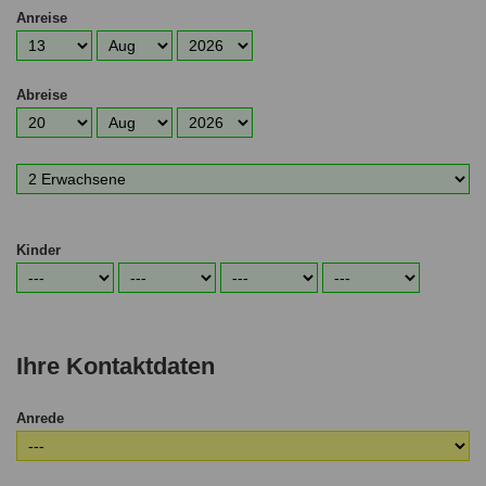
Anreise
Anreisetag
Anreisemonat
Anreisejahr
Abreise
Abreisetag
Abreisemonat
Abreisejahr
Anzahl
Erwachsene
Kinder
Alter
Alter
Alter
Alter
1.
2.
3.
4.
Kind
Kind
Kind
Kind
Ihre Kontaktdaten
Anrede