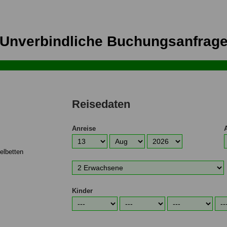
Unverbindliche Buchungsanfrag
Reisedaten
Anreise
elbetten
Anreisetag
Anreisemonat
Anreisejahr
A
Anzahl
Erwachsene
Kinder
Alter
Alter
Alter
Alte
1.
2.
3.
4.