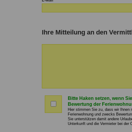
E-Mail
Ihre Mitteilung an den Vermitt
Nachricht
an
Bitte Haken setzen, wenn Sie
den
Bitte
Bewertung der Ferienwohnu
Vermittler
Haken
Hier stimmen Sie zu, dass wir Ihnen
setzen,
Ferienwohnung und zwecks Bewertung 
Sie unterstützen damit andere Urlaub
wenn
Unterkunft und die Vermieter bei der 
Sie