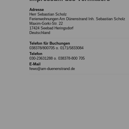
Adresse
Herr Sebastian Scholz
Ferienwohnungen Am Dünenstrand Inh. Sebastian Scholz
Maxim-Gorki-Str. 22
17424 Seebad Heringsdorf
Deutschland
Telefon für Buchungen
038378/800705 o. 0171/5833084
Telefon
030-23631288 o. 038378-800 705
E-Mail
fewo@am-duenenstrand.de