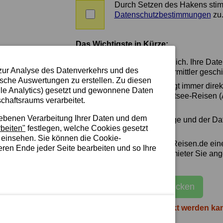
später
Durch Setzen des Hakens sti
die
Zustimmung
Datenschutzbestimmungen
zu
Möglichkeit
zu
zur
AGBs
Bewertung
und
Das Wichtigste in Kürze:
der
Datenschutz
Ferienwohnung
Die Anfrage ist unverbindlich. Ihre Dat
haben
zur Analyse des Datenverkehrs und des
Vermieter oder Zimmervermittler geschi
wollen.
ische Auswertungen zu erstellen. Zu diesen
Der Vertragsschluss erfolgt immer dir
le Analytics) gesetzt und gewonnene Daten
Eigentümer/Vermittler. Ostsee-Reisen
chaftsraums verarbeitet.
wird kein Vertragspartner.
iebenen Verarbeitung Ihrer Daten und dem
Die Löschung Ihrer Anfrage und der Da
beiten"
festlegen, welche Cookies gesetzt
spätestens 3 Jahren.
 einsehen. Sie können die Cookie-
Sie erhalten von Ostsee-Reisen.de ein
eren Ende jeder Seite bearbeiten und so Ihre
Sie wissen, welchen Vermieter Sie an
E-Mail an Vermittler schicken
Damit die Anfrage verschickt werden ka
bearbeitet werden!