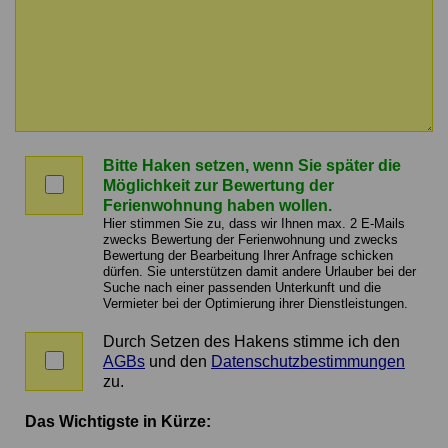
Nachricht
an
Bitte Haken setzen, wenn Sie später die
den
Bitte
Möglichkeit zur Bewertung der
Vermittler
Haken
Ferienwohnung haben wollen.
setzen,
Hier stimmen Sie zu, dass wir Ihnen max. 2 E-Mails
wenn
zwecks Bewertung der Ferienwohnung und zwecks
Bewertung der Bearbeitung Ihrer Anfrage schicken
Sie
dürfen. Sie unterstützen damit andere Urlauber bei der
später
Suche nach einer passenden Unterkunft und die
die
Vermieter bei der Optimierung ihrer Dienstleistungen.
Möglichkeit
zur
Durch Setzen des Hakens stimme ich den
Zustimmung
Bewertung
AGBs
und den
Datenschutzbestimmungen
zu
der
zu.
AGBs
Ferienwohnung
und
haben
Das Wichtigste in Kürze:
Datenschutz
wollen.