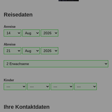
Reisedaten
Anreise
Anreisetag
Anreisemonat
Anreisejahr
Abreise
Abreisetag
Abreisemonat
Abreisejahr
Anzahl
Erwachsene
Kinder
Alter
Alter
Alter
Alter
1.
2.
3.
4.
Kind
Kind
Kind
Kind
Ihre Kontaktdaten