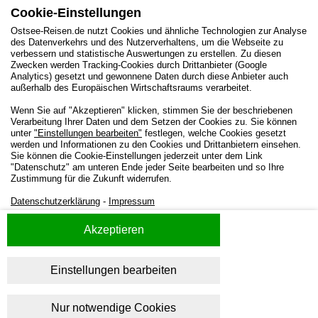
Cookie-Einstellungen
Impressum des Vermittlers
Ostsee-Reisen.de nutzt Cookies und ähnliche Technologien zur Analyse
des Datenverkehrs und des Nutzerverhaltens, um die Webseite zu
verbessern und statistische Auswertungen zu erstellen. Zu diesen
Adresse
Zwecken werden Tracking-Cookies durch Drittanbieter (Google
Herr Jasper Tiedemann
Analytics) gesetzt und gewonnene Daten durch diese Anbieter auch
OstseeUrlaub Holm -- Unser OstseeUrlaub
außerhalb des Europäischen Wirtschaftsraums verarbeitet.
Preetzer Straße 219
24147 Kiel
Wenn Sie auf "Akzeptieren" klicken, stimmen Sie der beschriebenen
Deutschland
Verarbeitung Ihrer Daten und dem Setzen der Cookies zu. Sie können
unter
"Einstellungen bearbeiten"
festlegen, welche Cookies gesetzt
Telefon für Buchungen
werden und Informationen zu den Cookies und Drittanbietern einsehen.
0171 6980 746
Sie können die Cookie-Einstellungen jederzeit unter dem Link
0177 1460 187
"Datenschutz" am unteren Ende jeder Seite bearbeiten und so Ihre
Telefon
Zustimmung für die Zukunft widerrufen.
0177 1460 187
E-Mail
Datenschutzerklärung
-
Impressum
Ostseeurlaub.Holm@t-online.de
Akzeptieren
Umsatzsteuer-identifikationsnummer
20 148 04068
Einstellungen bearbeiten
Home
-
Impressum
-
Datenschutz
-
AGBs
Ostsee-Reisen.de übernimmt keine Gewähr und keine Haftung für die
aufgeführten Daten.
Nur notwendige Cookies
Copyright © 2026 - Ostsee-Reisen.de