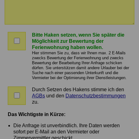
Nachricht
an
Bitte Haken setzen, wenn Sie später die
den
Bitte
Möglichkeit zur Bewertung der
Vermittler
Haken
Ferienwohnung haben wollen.
setzen,
Hier stimmen Sie zu, dass wir Ihnen max. 2 E-Mails
wenn
zwecks Bewertung der Ferienwohnung und zwecks
Bewertung der Bearbeitung Ihrer Anfrage schicken
Sie
dürfen. Sie unterstützen damit andere Urlauber bei der
später
Suche nach einer passenden Unterkunft und die
die
Vermieter bei der Optimierung ihrer Dienstleistungen.
Möglichkeit
zur
Durch Setzen des Hakens stimme ich den
Zustimmung
Bewertung
AGBs
und den
Datenschutzbestimmungen
zu
der
zu.
AGBs
Ferienwohnung
und
haben
Das Wichtigste in Kürze:
Datenschutz
wollen.
Die Anfrage ist unverbindlich. Ihre Daten werden
sofort per E-Mail an den Vermieter oder
Zimmervermittler geschickt.