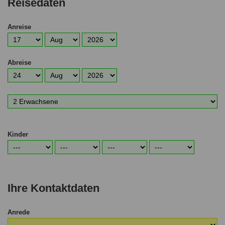
Reisedaten
Anreise
Anreisetag
Anreisemonat
Anreisejahr
Abreise
Abreisetag
Abreisemonat
Abreisejahr
Anzahl
Erwachsene
Kinder
Alter
Alter
Alter
Alter
1.
2.
3.
4.
Kind
Kind
Kind
Kind
Ihre Kontaktdaten
Anrede