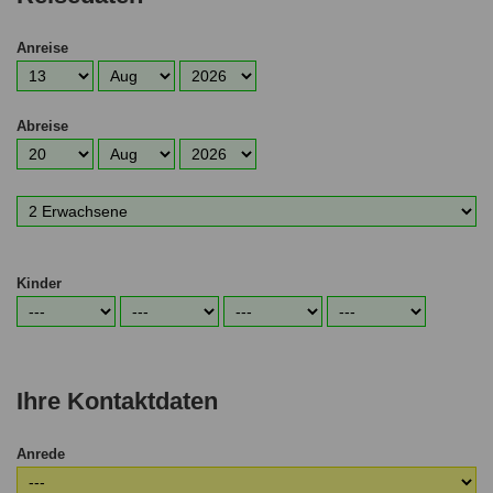
Anreise
Anreisetag
Anreisemonat
Anreisejahr
Abreise
Abreisetag
Abreisemonat
Abreisejahr
Anzahl
Erwachsene
Kinder
Alter
Alter
Alter
Alter
1.
2.
3.
4.
Kind
Kind
Kind
Kind
Ihre Kontaktdaten
Anrede