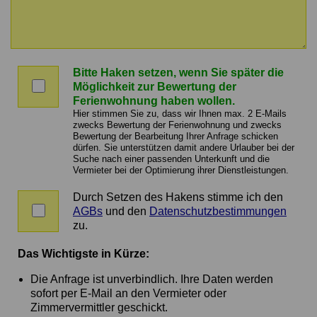
Nachricht
an
Bitte Haken setzen, wenn Sie später die
den
Bitte
Möglichkeit zur Bewertung der
Vermieter
Haken
Ferienwohnung haben wollen.
setzen,
Hier stimmen Sie zu, dass wir Ihnen max. 2 E-Mails
wenn
zwecks Bewertung der Ferienwohnung und zwecks
Bewertung der Bearbeitung Ihrer Anfrage schicken
Sie
dürfen. Sie unterstützen damit andere Urlauber bei der
später
Suche nach einer passenden Unterkunft und die
die
Vermieter bei der Optimierung ihrer Dienstleistungen.
Möglichkeit
zur
Durch Setzen des Hakens stimme ich den
Zustimmung
Bewertung
AGBs
und den
Datenschutzbestimmungen
zu
der
zu.
AGBs
Ferienwohnung
und
haben
Das Wichtigste in Kürze:
Datenschutz
wollen.
Die Anfrage ist unverbindlich. Ihre Daten werden
sofort per E-Mail an den Vermieter oder
Zimmervermittler geschickt.