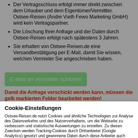
Der Vertragsschluss erfolgt immer direkt zwischen
dem Urlauber und dem Eigentümer/Vermittler.
Ostsee-Reisen (Andre Vieth Fewo Marketing GmbH)
wird kein Vertragspartner.
Die Löschung Ihrer Anfrage und der Daten durch
Ostsee-Reisen erfolgt nach spätestens 3 Jahren.
Sie erhalten von Ostsee-Reisen.de eine
Versandbestätigung per E-Mail, damit Sie wissen,
welchen Vermieter Sie angeschrieben haben.
E-Mail an Vermieter schicken
Damit die Anfrage verschickt werden kann, müssen die
gelb markierten Felder bearbeitet werden!
Cookie-Einstellungen
Ostsee-Reisen.de nutzt Cookies und ähnliche Technologien zur Analyse
des Datenverkehrs und des Nutzerverhaltens, um die Webseite zu
verbessern und statistische Auswertungen zu erstellen. Zu diesen
Impressum des Vermieters
Zwecken werden Tracking-Cookies durch Drittanbieter (Google
Analytics) gesetzt und gewonnene Daten durch diese Anbieter auch