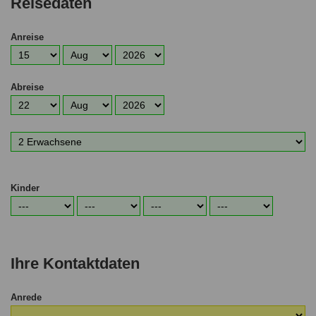
Reisedaten
Anreise
Anreisetag
Anreisemonat
Anreisejahr
Abreise
Abreisetag
Abreisemonat
Abreisejahr
Anzahl
Erwachsene
Kinder
Alter
Alter
Alter
Alter
1.
2.
3.
4.
Kind
Kind
Kind
Kind
Ihre Kontaktdaten
Anrede