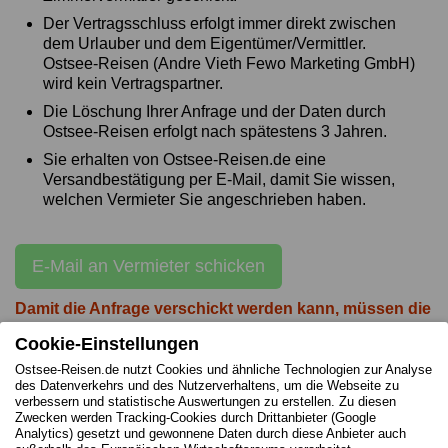
Der Vertragsschluss erfolgt immer direkt zwischen
dem Urlauber und dem Eigentümer/Vermittler.
Ostsee-Reisen (Andre Vieth Fewo Marketing GmbH)
wird kein Vertragspartner.
Die Löschung Ihrer Anfrage und der Daten durch
Ostsee-Reisen erfolgt nach spätestens 3 Jahren.
Sie erhalten von Ostsee-Reisen.de eine
Versandbestätigung per E-Mail, damit Sie wissen,
welchen Vermieter Sie angeschrieben haben.
E-Mail an Vermieter schicken
Damit die Anfrage verschickt werden kann, müssen die
gelb markierten Felder bearbeitet werden!
Cookie-Einstellungen
Ostsee-Reisen.de nutzt Cookies und ähnliche Technologien zur Analyse
des Datenverkehrs und des Nutzerverhaltens, um die Webseite zu
verbessern und statistische Auswertungen zu erstellen. Zu diesen
Zwecken werden Tracking-Cookies durch Drittanbieter (Google
Impressum des Vermieters
Analytics) gesetzt und gewonnene Daten durch diese Anbieter auch