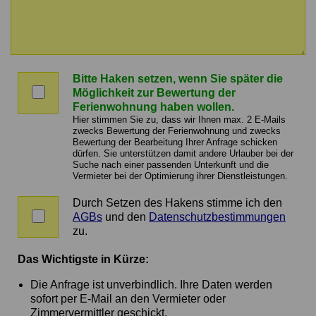
Nachricht
an
Bitte Haken setzen, wenn Sie später die
den
Bitte
Möglichkeit zur Bewertung der
Vermieter
Haken
Ferienwohnung haben wollen.
setzen,
Hier stimmen Sie zu, dass wir Ihnen max. 2 E-Mails
wenn
zwecks Bewertung der Ferienwohnung und zwecks
Bewertung der Bearbeitung Ihrer Anfrage schicken
Sie
dürfen. Sie unterstützen damit andere Urlauber bei der
später
Suche nach einer passenden Unterkunft und die
die
Vermieter bei der Optimierung ihrer Dienstleistungen.
Möglichkeit
zur
Durch Setzen des Hakens stimme ich den
Zustimmung
Bewertung
AGBs
und den
Datenschutzbestimmungen
zu
der
zu.
AGBs
Ferienwohnung
und
haben
Das Wichtigste in Kürze:
Datenschutz
wollen.
Die Anfrage ist unverbindlich. Ihre Daten werden
sofort per E-Mail an den Vermieter oder
Zimmervermittler geschickt.