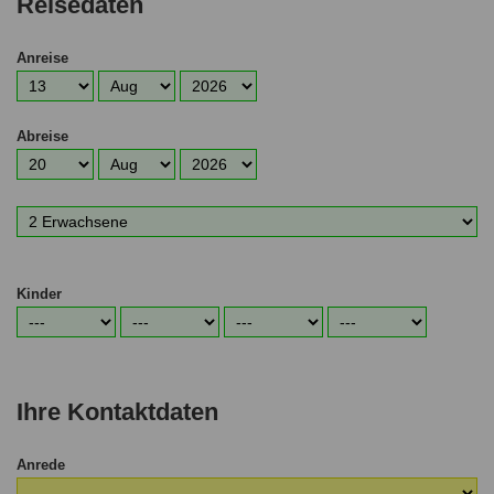
Reisedaten
Anreise
Anreisetag
Anreisemonat
Anreisejahr
Abreise
Abreisetag
Abreisemonat
Abreisejahr
Anzahl
Erwachsene
Kinder
Alter
Alter
Alter
Alter
1.
2.
3.
4.
Kind
Kind
Kind
Kind
Ihre Kontaktdaten
Anrede