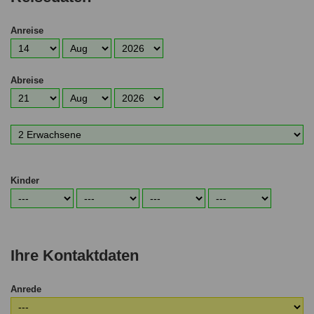
Anreise
Anreisetag
Anreisemonat
Anreisejahr
Abreise
Abreisetag
Abreisemonat
Abreisejahr
Anzahl
Erwachsene
Kinder
Alter
Alter
Alter
Alter
1.
2.
3.
4.
Kind
Kind
Kind
Kind
Ihre Kontaktdaten
Anrede