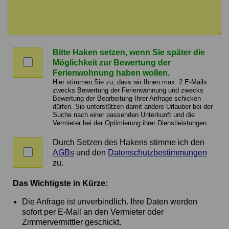
Nachricht
an
Bitte Haken setzen, wenn Sie später die
den
Bitte
Möglichkeit zur Bewertung der
Vermittler
Haken
Ferienwohnung haben wollen.
setzen,
Hier stimmen Sie zu, dass wir Ihnen max. 2 E-Mails
wenn
zwecks Bewertung der Ferienwohnung und zwecks
Bewertung der Bearbeitung Ihrer Anfrage schicken
Sie
dürfen. Sie unterstützen damit andere Urlauber bei der
später
Suche nach einer passenden Unterkunft und die
die
Vermieter bei der Optimierung ihrer Dienstleistungen.
Möglichkeit
zur
Durch Setzen des Hakens stimme ich den
Zustimmung
Bewertung
AGBs
und den
Datenschutzbestimmungen
zu
der
zu.
AGBs
Ferienwohnung
und
haben
Das Wichtigste in Kürze:
Datenschutz
wollen.
Die Anfrage ist unverbindlich. Ihre Daten werden
sofort per E-Mail an den Vermieter oder
Zimmervermittler geschickt.