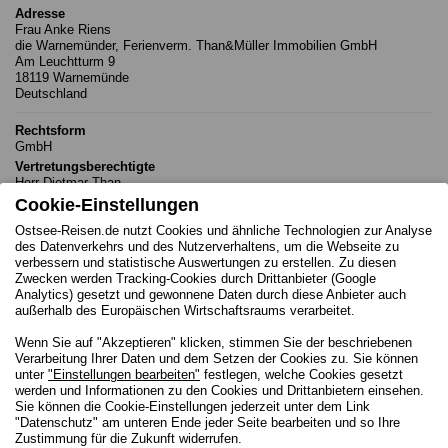
Adresse
Frau Anke Riens
die Warnemünder, Ferienverm. Than&Müller Immobilien GmbH
Am Leuchtturm 9
18119 Warnemünde
Deutschland
Rechtsform
GmbH
Vertretungsberechtigte
Herr Dietmar Than
Cookie-Einstellungen
Telefon für Buchungen
Ostsee-Reisen.de nutzt Cookies und ähnliche Technologien zur Analyse
0381.4925730
des Datenverkehrs und des Nutzerverhaltens, um die Webseite zu
0381.76912687
verbessern und statistische Auswertungen zu erstellen. Zu diesen
Telefon
Zwecken werden Tracking-Cookies durch Drittanbieter (Google
0381/4925730, 0381/76912687
Analytics) gesetzt und gewonnene Daten durch diese Anbieter auch
E-Mail
außerhalb des Europäischen Wirtschaftsraums verarbeitet.
ferien@die-warnemuender.de
Wenn Sie auf "Akzeptieren" klicken, stimmen Sie der beschriebenen
Verarbeitung Ihrer Daten und dem Setzen der Cookies zu. Sie können
Register
unter
"Einstellungen bearbeiten"
festlegen, welche Cookies gesetzt
Handelsregister
werden und Informationen zu den Cookies und Drittanbietern einsehen.
die das Register führende Stelle
Sie können die Cookie-Einstellungen jederzeit unter dem Link
Amtsgericht Rostock
"Datenschutz" am unteren Ende jeder Seite bearbeiten und so Ihre
Registernummer
Zustimmung für die Zukunft widerrufen.